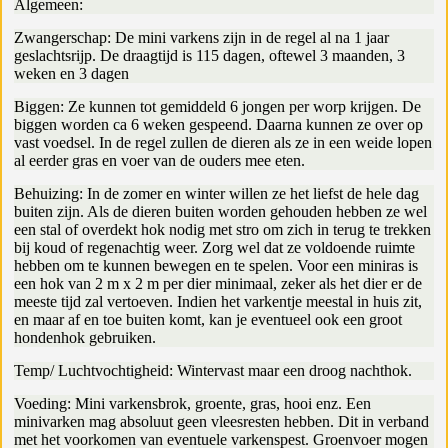
Algemeen:
Zwangerschap: De mini varkens zijn in de regel al na 1 jaar
geslachtsrijp. De draagtijd is 115 dagen, oftewel 3 maanden, 3
weken en 3 dagen
Biggen: Ze kunnen tot gemiddeld 6 jongen per worp krijgen. De
biggen worden ca 6 weken gespeend. Daarna kunnen ze over op
vast voedsel. In de regel zullen de dieren als ze in een weide lopen
al eerder gras en voer van de ouders mee eten.
Behuizing: In de zomer en winter willen ze het liefst de hele dag
buiten zijn. Als de dieren buiten worden gehouden hebben ze wel
een stal of overdekt hok nodig met stro om zich in terug te trekken
bij koud of regenachtig weer. Zorg wel dat ze voldoende ruimte
hebben om te kunnen bewegen en te spelen. Voor een miniras is
een hok van 2 m x 2 m per dier minimaal, zeker als het dier er de
meeste tijd zal vertoeven. Indien het varkentje meestal in huis zit,
en maar af en toe buiten komt, kan je eventueel ook een groot
hondenhok gebruiken.
Temp/ Luchtvochtigheid: Wintervast maar een droog nachthok.
Voeding: Mini varkensbrok, groente, gras, hooi enz. Een
minivarken mag absoluut geen vleesresten hebben. Dit in verband
met het voorkomen van eventuele varkenspest. Groenvoer mogen