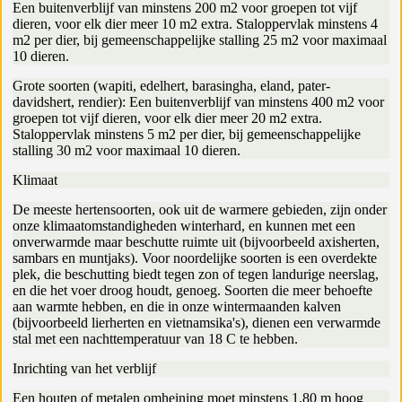
Een buitenverblijf van minstens 200 m2 voor groepen tot vijf
dieren, voor elk dier meer 10 m2 extra. Staloppervlak minstens 4
m2 per dier, bij gemeenschappelijke stalling 25 m2 voor maximaal
10 dieren.
Grote soorten (wapiti, edelhert, barasingha, eland, pater-
davidshert, rendier): Een buitenverblijf van minstens 400 m2 voor
groepen tot vijf dieren, voor elk dier meer 20 m2 extra.
Staloppervlak minstens 5 m2 per dier, bij gemeenschappelijke
stalling 30 m2 voor maximaal 10 dieren.
Klimaat
De meeste hertensoorten, ook uit de warmere gebieden, zijn onder
onze klimaatomstandigheden winterhard, en kunnen met een
onverwarmde maar beschutte ruimte uit (bijvoorbeeld axisherten,
sambars en muntjaks). Voor noordelijke soorten is een overdekte
plek, die beschutting biedt tegen zon of tegen landurige neerslag,
en die het voer droog houdt, genoeg. Soorten die meer behoefte
aan warmte hebben, en die in onze wintermaanden kalven
(bijvoorbeeld lierherten en vietnamsika's), dienen een verwarmde
stal met een nachttemperatuur van 18 C te hebben.
Inrichting van het verblijf
Een houten of metalen omheining moet minstens 1.80 m hoog