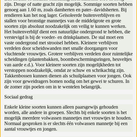
zijn. Droge of natte gracht zijn mogelijk. Sommige soorten hebben
genoeg aan 1.60 m, zoals damherten en pater- davidsherten. Bij
rendieren kan het nog lager. Geïsoleerde buitenverblijven en
stallen voor bronstige mannetjes van de middelgrote en grote
soorten zijn absoluut noodzakelijk om veilig te kunnen werken.
Het buitenverblijf dient een natuurlijke ondergrond te hebben, die
verstevigd is bij de voeder- en drinkplaatsen. De stal moet een
vaste ondergrond met strooisel hebben. Kleinere verblijven
verdelen door scheidswanden met smalle doorgangen voor
vluchtende vrouwtjes. Grotere verblijven verdelen door ruimtelijke
scheidingen (plantenbakken, boombeschermingsringen, heuveltjes
van aarde e.d.). Voor kleinere soorten zijn mogelijkheden tot
verstoppen noodzakelijk, omdat ze schuw en schrikachtig zijn.
Takkenbossen kunnen dienen als schuilplaatsen voor jongen. Ook
zijn voor geweidragers bomen nodig om het gewei te schuren. In
de zomer zijn poelen om in te wentelen belangrijk.
Sociaal gedrag
Enkele kleine soorten kunnen alleen paarsgewijs gehouden
worden, alle andere in groepen. Slechts bij enkele soorten is het
mogelijk meerdere volwassen mannetjes met vrouwtjes te houden.
Normaal gesproken is er slechts één volwassen mannetje bij een
aantal vrouwtjes en jongen.