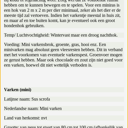
hebben om te kunnen bewegen en te spelen. Voor een miniras is
een hok van 2 m x 2 m per dier minimaal, zeker als het dier er de
meeste tijd zal vertoeven. Indien het varkentje meestal in huis zit,
en maar af en toe buiten komt, kan je eventueel ook een groot
hondenhok gebruiken.
Temp/ Luchtvochtigheid: Wintervast maar een droog nachthok.
Voeding: Mini varkensbrok, groente, gras, hooi enz. Een
minivarken mag absoluut geen vleesresten hebben. Dit in verband
met het voorkomen van eventuele varkenspest. Groenvoer mogen
ze gerust hebben. Maar ook chocolade en zout zijn niet goed voor
een varken, hoewel dit niet wettelijk verboden is.
Varken (mini)
Latijnse naam: Sus scrofa
Nederlandse naam: Mini varken
Land van herkomst: nvt
Grootte: van neus tot staart van 80 cm tot 100 cm (afhankelijk van