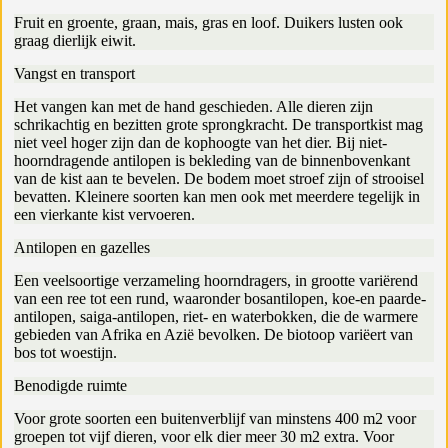
Fruit en groente, graan, mais, gras en loof. Duikers lusten ook
graag dierlijk eiwit.
Vangst en transport
Het vangen kan met de hand geschieden. Alle dieren zijn
schrikachtig en bezitten grote sprongkracht. De transportkist mag
niet veel hoger zijn dan de kophoogte van het dier. Bij niet-
hoorndragende antilopen is bekleding van de binnenbovenkant
van de kist aan te bevelen. De bodem moet stroef zijn of strooisel
bevatten. Kleinere soorten kan men ook met meerdere tegelijk in
een vierkante kist vervoeren.
Antilopen en gazelles
Een veelsoortige verzameling hoorndragers, in grootte variërend
van een ree tot een rund, waaronder bosantilopen, koe-en paarde-
antilopen, saiga-antilopen, riet- en waterbokken, die de warmere
gebieden van Afrika en Azië bevolken. De biotoop variëert van
bos tot woestijn.
Benodigde ruimte
Voor grote soorten een buitenverblijf van minstens 400 m2 voor
groepen tot vijf dieren, voor elk dier meer 30 m2 extra. Voor