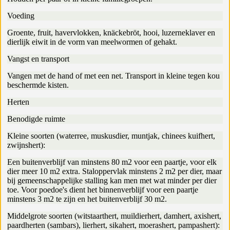
Voeding
Groente, fruit, havervlokken, knäckebröt, hooi, luzerneklaver en
dierlijk eiwit in de vorm van meelwormen of gehakt.
Vangst en transport
Vangen met de hand of met een net. Transport in kleine tegen kou
beschermde kisten.
Herten
Benodigde ruimte
Kleine soorten (waterree, muskusdier, muntjak, chinees kuifhert,
zwijnshert):
Een buitenverblijf van minstens 80 m2 voor een paartje, voor elk
dier meer 10 m2 extra. Staloppervlak minstens 2 m2 per dier, maar
bij gemeenschappelijke stalling kan men met wat minder per dier
toe. Voor poedoe's dient het binnenverblijf voor een paartje
minstens 3 m2 te zijn en het buitenverblijf 30 m2.
Middelgrote soorten (witstaarthert, muildierhert, damhert, axishert,
paardherten (sambars), lierhert, sikahert, moerashert, pampashert):