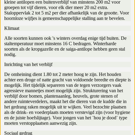
kleine antilopen een buitenverblijf van minstens 200 m2 voor
groepen tot vijf dieren, voor elk dier meer 20 m2 extra.
Staloppervlak 2 tot 5 m2 per dier afhankelijk van de grootte. Voor
hoornloze wijfjes is gemeenschappelijke stalling aan te bevelen.
Klimaat
Alle soorten kunnen ook 's winters overdag enige tijd buiten. De
staltemperatuur moet minstens 16 C bedragen. Winterharde
soorten als de kropgazelle en de saiga-antilope hebben geen stal
nodig.
Inrichting van het verblijf
De omheining dient 1.80 tot 2 meter hoog te zijn. Het houden
achter een droge of natte gracht van voldoende breedte en diepte is
mogelijk. Het tijdelijk separeren van de tegen verzorgers vaak
agressieve mannetjes moet mogelijk zijn. Strukturering van het
verblijf door bomen, plantenaanleg, heuvels, grote stenen of
andere ruimteverdelers, maakt het die dieren van de kudde die in
het gedrang raken mogelijk uit te wijken. Veel bezochte plaatsen
als de drink- en voederplaats moeten verstevigd zijn (voor hygiene
en de juiste hoefslijtage). Voor jongen van het ¨hou je dood¨ type
moeten verstopplaatsen aanwezig zijn.
Sociaal gedrag