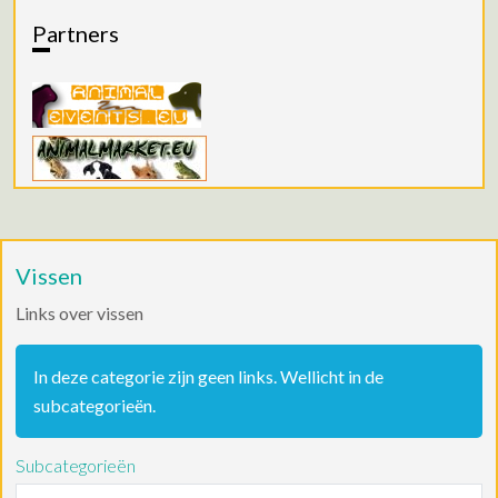
Partners
Vissen
Links over vissen
Informatie
In deze categorie zijn geen links. Wellicht in de
subcategorieën.
Subcategorieën