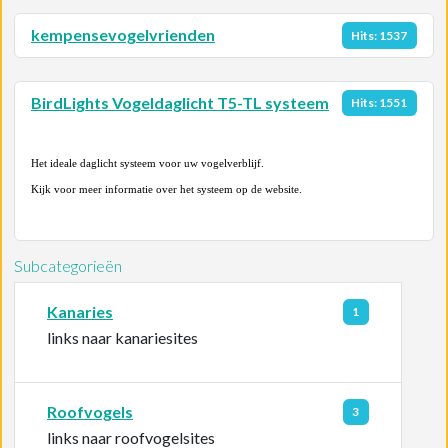
kempensevogelvrienden
Hits: 1537
BirdLights Vogeldaglicht T5-TL systeem
Hits: 1551
Het ideale daglicht systeem voor uw vogelverblijf.
Kijk voor meer informatie over het systeem op de website.
Subcategorieën
Kanaries
1
links naar kanariesites
Roofvogels
3
links naar roofvogelsites