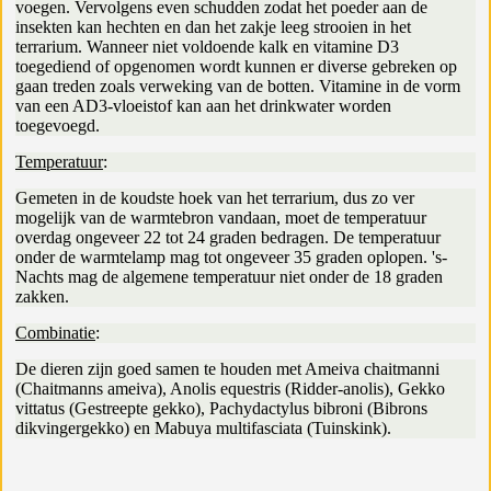
voegen. Vervolgens even schudden zodat het poeder aan de
insekten kan hechten en dan het zakje leeg strooien in het
terrarium. Wanneer niet voldoende kalk en vitamine D3
toegediend of opgenomen wordt kunnen er diverse gebreken op
gaan treden zoals verweking van de botten. Vitamine in de vorm
van een AD3-vloeistof kan aan het drinkwater worden
toegevoegd.
Temperatuur
:
Gemeten in de koudste hoek van het terrarium, dus zo ver
mogelijk van de warmtebron vandaan, moet de temperatuur
overdag ongeveer 22 tot 24 graden bedragen. De temperatuur
onder de warmtelamp mag tot ongeveer 35 graden oplopen. 's-
Nachts mag de algemene temperatuur niet onder de 18 graden
zakken.
Combinatie
:
De dieren zijn goed samen te houden met Ameiva chaitmanni
(Chaitmanns ameiva), Anolis equestris (Ridder-anolis), Gekko
vittatus (Gestreepte gekko), Pachydactylus bibroni (Bibrons
dikvingergekko) en Mabuya multifasciata (Tuinskink).