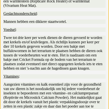
een warmtesteen (Repticare Rock Heater) of warmtemat
(Vivarium Heat Mat).
Geslachtsonderscheid
:
Mannen hebben een dikkere staartwortel.
Voedsel
:
Twee tot drie keer per week dienen de dieren gevoerd te worden
met krekels en/of krulvliegen. Als richtlijn kunnen per keer per
dier 10 krekels gegeven worden. Door een bakje met
buffalowormen in het terrarium te plaatsen hebben de dieren ook
tussen de voederbeurten wat te eten. Het is raadzaam om een
bakje met Cricket Formula op de bodem van het terrarium te
plaatsen zodat eventueel niet direct opgegeten krekels iets te eten
hebben en niet 's-nachts aan de hagedissen gaan knagen.
Vitamines
:
Aangezien vitamines en kalk essentieel zijn voor de gezondheid
van uw dieren is het noodzakelijk om bij iedere voederbeurt de
insekten te bepoederen met een vitamine- en calciumpreparaat
(Reptivite en Microstick Calcium Powder). Het makkelijkst gaat
dit door de krekels vanuit het plastic verpakkingsdoosje over te
zetten in een plastic zakje en daar dan het poeder aan toe te