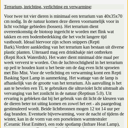
Terrarium, inrichting, verlichting en verwarming
:
Voor twee tot vier dieren is minimaal een terrarium van 40x35x70
cm nodig. In de natuur komen deze dieren voornamelijk voor in
licht vochtige gebieden (bossen). Het terrarium dient
overeenkomstig de biotoop ingericht te worden met flink wat
takken en een bodembedekking die het vocht langere tijd
vasthoudt. Ideaal hiervoor zijn schors snippers (Repti
Bark).Verdere aankleding van het terrarium kan bestaan uit diverse
plastic planten. Uiteraard mag een drinkbakje niet ontbreken
(Repti Rock Waterdish). Het water dient minimaal drie maal per
week ververst te worden. Om de luchtvochtigheid in het terrarium
op peil te houden kunt u het beste om de dag even licht sproeien
met Bio Mist. Voor de verlichting en verwarming komt een Repti
Basking Spot Lamp in aanmerking. Het wattage van de lamp is
afhankelijk van de grootte van het terrarium. Als aanvulling is het
aan te bevelen een TL te gebruiken die ultraviolet licht uitstraalt als
vervanging van het zonlicht in de natuur (Reptisun 5.0). Uit
ervaring is gebleken dat bij het gebruik van dit licht de kleuren van
de dieren beter tot uiting komen en zowel het eet - als paargedrag
gestimuleerd wordt. Beide lichtbronnen mogen 12 tot 14 uur per
dag branden. Eventuele bijverwarming, voor de nacht of tijdens de
winter, kan in de vorm van een porseleinen warmtestraler
(Ceramic Heat Emitter), een rode spotlamp (Infrare Heat Lamp),