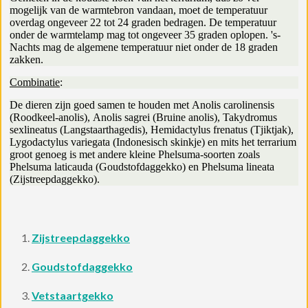
mogelijk van de warmtebron vandaan, moet de temperatuur
overdag ongeveer 22 tot 24 graden bedragen. De temperatuur
onder de warmtelamp mag tot ongeveer 35 graden oplopen. 's-
Nachts mag de algemene temperatuur niet onder de 18 graden
zakken.
Combinatie
:
De dieren zijn goed samen te houden met Anolis carolinensis
(Roodkeel-anolis), Anolis sagrei (Bruine anolis), Takydromus
sexlineatus (Langstaarthagedis), Hemidactylus frenatus (Tjiktjak),
Lygodactylus variegata (Indonesisch skinkje) en mits het terrarium
groot genoeg is met andere kleine Phelsuma-soorten zoals
Phelsuma laticauda (Goudstofdaggekko) en Phelsuma lineata
(Zijstreepdaggekko).
Zijstreepdaggekko
Goudstofdaggekko
Vetstaartgekko