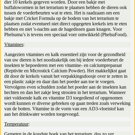
dier 10 krekels gegeven worden. Door een bakje met
buffalowormen in het terrarium te plaatsen hebben de dieren ook
tussen de voederbeurten wat te eten. Het is raadzaam om een
bakje met Cricket Formula op de bodem van het terrarium te
plaatsen zodat eventueel niet direct opgegeten krekels iets te eten
hebben en niet 's-nachts aan de hagedissen gaan knagen. Voor
Phelsuma’s is tevens een speciaal voer ontwikkeld (PhelsuFood).
Vitamines
:
Aangezien vitamines en kalk essentieel zijn voor de gezondheid
van uw dieren is het noodzakelijk om bij iedere voederbeurt de
insekten te bepoederen met een vitamine- en calciumpreparaat
(Reptivite en Microstick Calcium Powder). Het makkelijkst gaat
dit door de krekels vanuit het verpakkingsdoosje over te zetten in
een plastic zakje en daar dan het poeder aan toe te voegen.
Vervolgens even schudden zodat het poeder aan de insekten kan
hechten en dan het zakje leeg strooien in het terrarium. Wanneer
niet voldoende kalk en vitamine D3 toegediend of opgenomen
wordt kunnen er diverse gebreken op gaan treden zoals verweking
van de botten. Vitamine in de vorm van een AD3-vloeistof kan
aan het drinkwater worden toegevoegd.
Temperatuur
:
Gemeten in de koudste hoek van het terrarium, dus zo ver