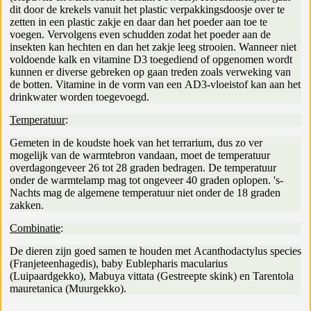
dit door de krekels vanuit het plastic verpakkingsdoosje over te
zetten in een plastic zakje en daar dan het poeder aan toe te
voegen. Vervolgens even schudden zodat het poeder aan de
insekten kan hechten en dan het zakje leeg strooien. Wanneer niet
voldoende kalk en vitamine D3 toegediend of opgenomen wordt
kunnen er diverse gebreken op gaan treden zoals verweking van
de botten. Vitamine in de vorm van een AD3-vloeistof kan aan het
drinkwater worden toegevoegd.
Temperatuur
:
Gemeten in de koudste hoek van het terrarium, dus zo ver
mogelijk van de warmtebron vandaan, moet de temperatuur
overdagongeveer 26 tot 28 graden bedragen. De temperatuur
onder de warmtelamp mag tot ongeveer 40 graden oplopen. 's-
Nachts mag de algemene temperatuur niet onder de 18 graden
zakken.
Combinatie
:
De dieren zijn goed samen te houden met Acanthodactylus species
(Franjeteenhagedis), baby Eublepharis macularius
(Luipaardgekko), Mabuya vittata (Gestreepte skink) en Tarentola
mauretanica (Muurgekko).