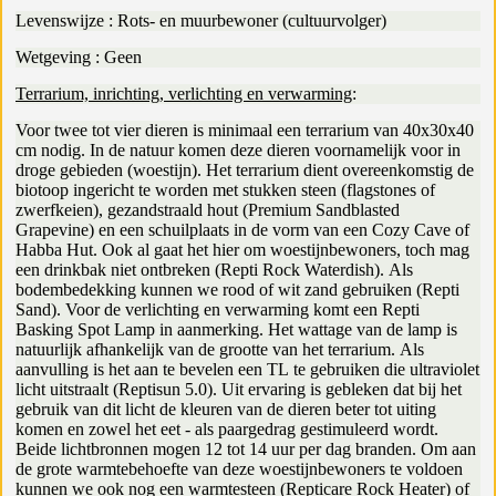
Levenswijze : Rots- en muurbewoner (cultuurvolger)
Wetgeving : Geen
Terrarium, inrichting, verlichting en verwarming
:
Voor twee tot vier dieren is minimaal een terrarium van 40x30x40
cm nodig. In de natuur komen deze dieren voornamelijk voor in
droge gebieden (woestijn). Het terrarium dient overeenkomstig de
biotoop ingericht te worden met stukken steen (flagstones of
zwerfkeien), gezandstraald hout (Premium Sandblasted
Grapevine) en een schuilplaats in de vorm van een Cozy Cave of
Habba Hut. Ook al gaat het hier om woestijnbewoners, toch mag
een drinkbak niet ontbreken (Repti Rock Waterdish). Als
bodembedekking kunnen we rood of wit zand gebruiken (Repti
Sand). Voor de verlichting en verwarming komt een Repti
Basking Spot Lamp in aanmerking. Het wattage van de lamp is
natuurlijk afhankelijk van de grootte van het terrarium. Als
aanvulling is het aan te bevelen een TL te gebruiken die ultraviolet
licht uitstraalt (Reptisun 5.0). Uit ervaring is gebleken dat bij het
gebruik van dit licht de kleuren van de dieren beter tot uiting
komen en zowel het eet - als paargedrag gestimuleerd wordt.
Beide lichtbronnen mogen 12 tot 14 uur per dag branden. Om aan
de grote warmtebehoefte van deze woestijnbewoners te voldoen
kunnen we ook nog een warmtesteen (Repticare Rock Heater) of