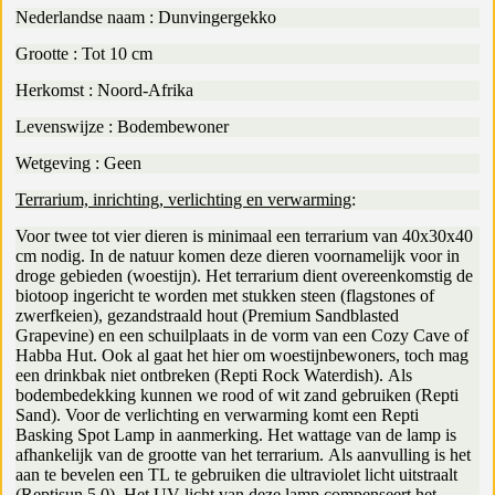
Nederlandse naam : Dunvingergekko
Grootte : Tot 10 cm
Herkomst : Noord-Afrika
Levenswijze : Bodembewoner
Wetgeving : Geen
Terrarium, inrichting, verlichting en verwarming
:
Voor twee tot vier dieren is minimaal een terrarium van 40x30x40
cm nodig. In de natuur komen deze dieren voornamelijk voor in
droge gebieden (woestijn). Het terrarium dient overeenkomstig de
biotoop ingericht te worden met stukken steen (flagstones of
zwerfkeien), gezandstraald hout (Premium Sandblasted
Grapevine) en een schuilplaats in de vorm van een Cozy Cave of
Habba Hut. Ook al gaat het hier om woestijnbewoners, toch mag
een drinkbak niet ontbreken (Repti Rock Waterdish). Als
bodembedekking kunnen we rood of wit zand gebruiken (Repti
Sand). Voor de verlichting en verwarming komt een Repti
Basking Spot Lamp in aanmerking. Het wattage van de lamp is
afhankelijk van de grootte van het terrarium. Als aanvulling is het
aan te bevelen een TL te gebruiken die ultraviolet licht uitstraalt
(Reptisun 5.0). Het UV licht van deze lamp compenseert het