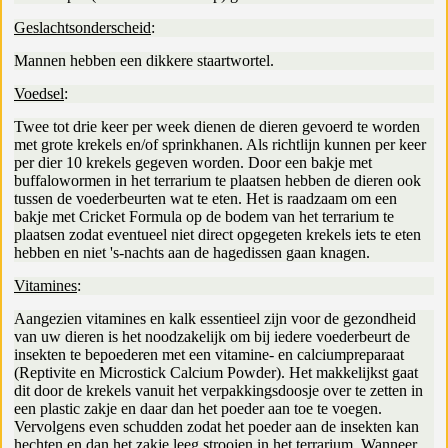
Geslachtsonderscheid
:
Mannen hebben een dikkere staartwortel.
Voedsel
:
Twee tot drie keer per week dienen de dieren gevoerd te worden
met grote krekels en/of sprinkhanen. Als richtlijn kunnen per keer
per dier 10 krekels gegeven worden. Door een bakje met
buffalowormen in het terrarium te plaatsen hebben de dieren ook
tussen de voederbeurten wat te eten. Het is raadzaam om een
bakje met Cricket Formula op de bodem van het terrarium te
plaatsen zodat eventueel niet direct opgegeten krekels iets te eten
hebben en niet 's-nachts aan de hagedissen gaan knagen.
Vitamines
:
Aangezien vitamines en kalk essentieel zijn voor de gezondheid
van uw dieren is het noodzakelijk om bij iedere voederbeurt de
insekten te bepoederen met een vitamine- en calciumpreparaat
(Reptivite en Microstick Calcium Powder). Het makkelijkst gaat
dit door de krekels vanuit het verpakkingsdoosje over te zetten in
een plastic zakje en daar dan het poeder aan toe te voegen.
Vervolgens even schudden zodat het poeder aan de insekten kan
hechten en dan het zakje leeg strooien in het terrarium. Wanneer