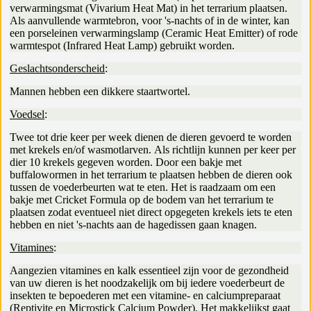
verwarmingsmat (Vivarium Heat Mat) in het terrarium plaatsen.
Als aanvullende warmtebron, voor 's-nachts of in de winter, kan
een porseleinen verwarmingslamp (Ceramic Heat Emitter) of rode
warmtespot (Infrared Heat Lamp) gebruikt worden.
Geslachtsonderscheid
:
Mannen hebben een dikkere staartwortel.
Voedsel
:
Twee tot drie keer per week dienen de dieren gevoerd te worden
met krekels en/of wasmotlarven. Als richtlijn kunnen per keer per
dier 10 krekels gegeven worden. Door een bakje met
buffalowormen in het terrarium te plaatsen hebben de dieren ook
tussen de voederbeurten wat te eten. Het is raadzaam om een
bakje met Cricket Formula op de bodem van het terrarium te
plaatsen zodat eventueel niet direct opgegeten krekels iets te eten
hebben en niet 's-nachts aan de hagedissen gaan knagen.
Vitamines
:
Aangezien vitamines en kalk essentieel zijn voor de gezondheid
van uw dieren is het noodzakelijk om bij iedere voederbeurt de
insekten te bepoederen met een vitamine- en calciumpreparaat
(Reptivite en Microstick Calcium Powder). Het makkelijkst gaat