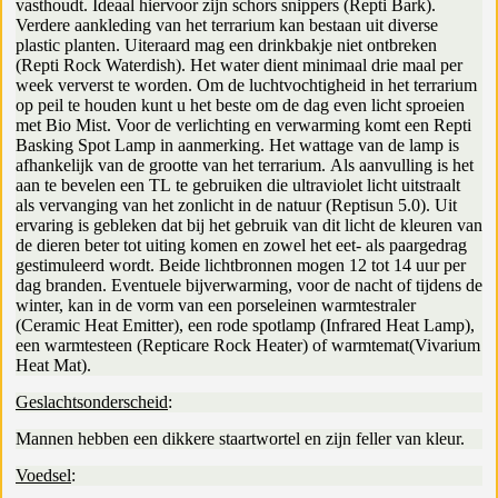
vasthoudt. Ideaal hiervoor zijn schors snippers (Repti Bark).
Verdere aankleding van het terrarium kan bestaan uit diverse
plastic planten. Uiteraard mag een drinkbakje niet ontbreken
(Repti Rock Waterdish). Het water dient minimaal drie maal per
week ververst te worden. Om de luchtvochtigheid in het terrarium
op peil te houden kunt u het beste om de dag even licht sproeien
met Bio Mist. Voor de verlichting en verwarming komt een Repti
Basking Spot Lamp in aanmerking. Het wattage van de lamp is
afhankelijk van de grootte van het terrarium. Als aanvulling is het
aan te bevelen een TL te gebruiken die ultraviolet licht uitstraalt
als vervanging van het zonlicht in de natuur (Reptisun 5.0). Uit
ervaring is gebleken dat bij het gebruik van dit licht de kleuren van
de dieren beter tot uiting komen en zowel het eet- als paargedrag
gestimuleerd wordt. Beide lichtbronnen mogen 12 tot 14 uur per
dag branden. Eventuele bijverwarming, voor de nacht of tijdens de
winter, kan in de vorm van een porseleinen warmtestraler
(Ceramic Heat Emitter), een rode spotlamp (Infrared Heat Lamp),
een warmtesteen (Repticare Rock Heater) of warmtemat(Vivarium
Heat Mat).
Geslachtsonderscheid
:
Mannen hebben een dikkere staartwortel en zijn feller van kleur.
Voedsel
: