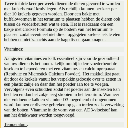
Twee tot drie keer per week dienen de dieren gevoerd te worden
met krekels en/of krulvliegen. Als richtlijn kunnen per keer per
dier 10 krekels gegeven worden. Door een bakje met
buffalowormen in het terrarium te plaatsen hebben de dieren ook
tussen de voederbeurten wat te eten. Het is raadzaam om een
bakje met Cricket Formula op de bodem van het terrarium te
plaatsen zodat eventueel niet direct opgegeten krekels iets te eten
hebben en niet 's-nachts aan de hagedissen gaan knagen.
Vitamines
:
Aangezien vitamines en kalk essentieel zijn voor de gezondheid
van uw dieren is het noodzakelijk om bij iedere voederbeurt de
insekten te bepoederen met een vitamine- en calciumpreparaat
(Reptivite en Microstick Calcium Powder). Het makkelijkst gaat
dit door de krekels vanuit het verpakkingsdoosje over te zetten in
een plastic zakje en daar dan het poeder aan toe te voegen.
Vervolgens even schudden zodat het poeder aan de insekten kan
hechten en dan het zakje leeg strooien in het terrarium. Wanneer
niet voldoende kalk en vitamine D3 toegediend of opgenomen
wordt kunnen er diverse gebreken op gaan treden zoals verweking
van de botten. Vitamine in de vorm van een AD3-vloeistof kan
aan het drinkwater worden toegevoegd.
Temperatuur
: