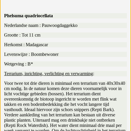
Phelsuma quadriocellata
Nederlandse naam : Pauwoogdaggekko
Grootte : Tot 11 cm
Herkomst : Madagascar
Levenswijze : Boombewoner
Wetgeving : B*
Terrarium, inrichting, verlichting en verwarming
:
Voor twee tot drie dieren is minimaal een terrarium van 40x30x40
cm nodig. In de natuur komen deze dieren voornamelijk voor in
licht vochtige gebieden (bossen). Het terrarium dient
overeenkomstig de biotoop ingericht te worden met flink wat
takken en een bodembedekking die het vocht langere tijd
vasthoudt. Ideaal hiervoor zijn schors snippers (Repti Bark).
Verdere aankleding van het terrarium kan bestaan uit diverse
plastic planten. Uiteraard mag een drinkbakje niet ontbreken
(Repti Rock Waterdish). Het water dient minimaal drie maal per
week ververst te worden. Om de luchtvochtigheid in het terrarium