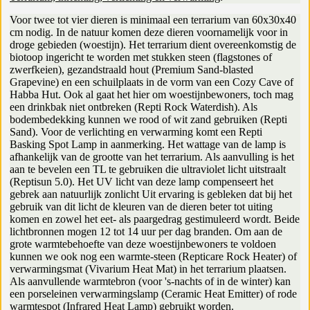
Voor twee tot vier dieren is minimaal een terrarium van 60x30x40
cm nodig. In de natuur komen deze dieren voornamelijk voor in
droge gebieden (woestijn). Het terrarium dient overeenkomstig de
biotoop ingericht te worden met stukken steen (flagstones of
zwerfkeien), gezandstraald hout (Premium Sand-blasted
Grapevine) en een schuilplaats in de vorm van een Cozy Cave of
Habba Hut. Ook al gaat het hier om woestijnbewoners, toch mag
een drinkbak niet ontbreken (Repti Rock Waterdish). Als
bodembedekking kunnen we rood of wit zand gebruiken (Repti
Sand). Voor de verlichting en verwarming komt een Repti
Basking Spot Lamp in aanmerking. Het wattage van de lamp is
afhankelijk van de grootte van het terrarium. Als aanvulling is het
aan te bevelen een TL te gebruiken die ultraviolet licht uitstraalt
(Reptisun 5.0). Het UV licht van deze lamp compenseert het
gebrek aan natuurlijk zonlicht Uit ervaring is gebleken dat bij het
gebruik van dit licht de kleuren van de dieren beter tot uiting
komen en zowel het eet- als paargedrag gestimuleerd wordt. Beide
lichtbronnen mogen 12 tot 14 uur per dag branden. Om aan de
grote warmtebehoefte van deze woestijnbewoners te voldoen
kunnen we ook nog een warmte-steen (Repticare Rock Heater) of
verwarmingsmat (Vivarium Heat Mat) in het terrarium plaatsen.
Als aanvullende warmtebron (voor 's-nachts of in de winter) kan
een porseleinen verwarmingslamp (Ceramic Heat Emitter) of rode
warmtespot (Infrared Heat Lamp) gebruikt worden.