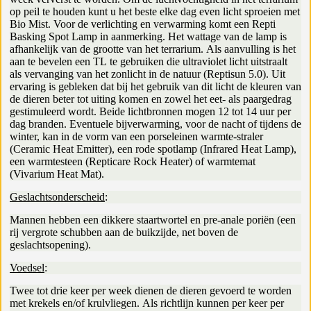
op peil te houden kunt u het beste elke dag even licht sproeien met
Bio Mist. Voor de verlichting en verwarming komt een Repti
Basking Spot Lamp in aanmerking. Het wattage van de lamp is
afhankelijk van de grootte van het terrarium. Als aanvulling is het
aan te bevelen een TL te gebruiken die ultraviolet licht uitstraalt
als vervanging van het zonlicht in de natuur (Reptisun 5.0). Uit
ervaring is gebleken dat bij het gebruik van dit licht de kleuren van
de dieren beter tot uiting komen en zowel het eet- als paargedrag
gestimuleerd wordt. Beide lichtbronnen mogen 12 tot 14 uur per
dag branden. Eventuele bijverwarming, voor de nacht of tijdens de
winter, kan in de vorm van een porseleinen warmte-straler
(Ceramic Heat Emitter), een rode spotlamp (Infrared Heat Lamp),
een warmtesteen (Repticare Rock Heater) of warmtemat
(Vivarium Heat Mat).
Geslachtsonderscheid
:
Mannen hebben een dikkere staartwortel en pre-anale poriën (een
rij vergrote schubben aan de buikzijde, net boven de
geslachtsopening).
Voedsel
:
Twee tot drie keer per week dienen de dieren gevoerd te worden
met krekels en/of krulvliegen. Als richtlijn kunnen per keer per