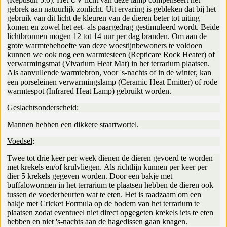
gebrek aan natuurlijk zonlicht. Uit ervaring is gebleken dat bij het
gebruik van dit licht de kleuren van de dieren beter tot uiting
komen en zowel het eet- als paargedrag gestimuleerd wordt. Beide
lichtbronnen mogen 12 tot 14 uur per dag branden. Om aan de
grote warmtebehoefte van deze woestijnbewoners te voldoen
kunnen we ook nog een warmtesteen (Repticare Rock Heater) of
verwarmingsmat (Vivarium Heat Mat) in het terrarium plaatsen.
Als aanvullende warmtebron, voor 's-nachts of in de winter, kan
een porseleinen verwarmingslamp (Ceramic Heat Emitter) of rode
warmtespot (Infrared Heat Lamp) gebruikt worden.
Geslachtsonderscheid
:
Mannen hebben een dikkere staartwortel.
Voedsel
:
Twee tot drie keer per week dienen de dieren gevoerd te worden
met krekels en/of krulvliegen. Als richtlijn kunnen per keer per
dier 5 krekels gegeven worden. Door een bakje met
buffalowormen in het terrarium te plaatsen hebben de dieren ook
tussen de voederbeurten wat te eten. Het is raadzaam om een
bakje met Cricket Formula op de bodem van het terrarium te
plaatsen zodat eventueel niet direct opgegeten krekels iets te eten
hebben en niet 's-nachts aan de hagedissen gaan knagen.