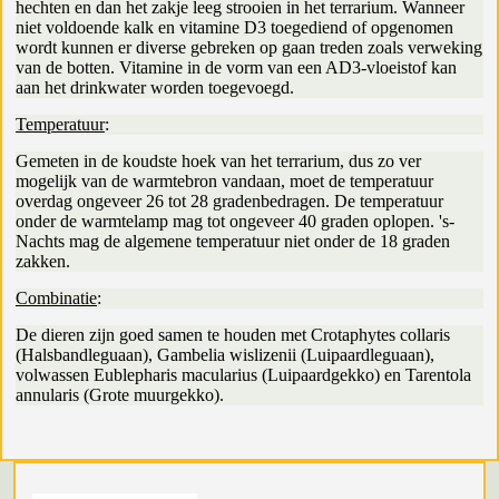
hechten en dan het zakje leeg strooien in het terrarium. Wanneer
niet voldoende kalk en vitamine D3 toegediend of opgenomen
wordt kunnen er diverse gebreken op gaan treden zoals verweking
van de botten. Vitamine in de vorm van een AD3-vloeistof kan
aan het drinkwater worden toegevoegd.
Temperatuur
:
Gemeten in de koudste hoek van het terrarium, dus zo ver
mogelijk van de warmtebron vandaan, moet de temperatuur
overdag ongeveer 26 tot 28 gradenbedragen. De temperatuur
onder de warmtelamp mag tot ongeveer 40 graden oplopen. 's-
Nachts mag de algemene temperatuur niet onder de 18 graden
zakken.
Combinatie
:
De dieren zijn goed samen te houden met Crotaphytes collaris
(Halsbandleguaan), Gambelia wislizenii (Luipaardleguaan),
volwassen Eublepharis macularius (Luipaardgekko) en Tarentola
annularis (Grote muurgekko).