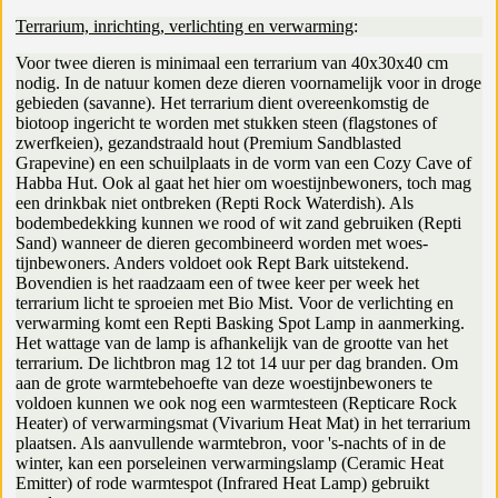
Terrarium, inrichting, verlichting en verwarming
:
Voor twee dieren is minimaal een terrarium van 40x30x40 cm
nodig. In de natuur komen deze dieren voornamelijk voor in droge
gebieden (savanne). Het terrarium dient overeenkomstig de
biotoop ingericht te worden met stukken steen (flagstones of
zwerfkeien), gezandstraald hout (Premium Sandblasted
Grapevine) en een schuilplaats in de vorm van een Cozy Cave of
Habba Hut. Ook al gaat het hier om woestijnbewoners, toch mag
een drinkbak niet ontbreken (Repti Rock Waterdish). Als
bodembedekking kunnen we rood of wit zand gebruiken (Repti
Sand) wanneer de dieren gecombineerd worden met woes-
tijnbewoners. Anders voldoet ook Rept Bark uitstekend.
Bovendien is het raadzaam een of twee keer per week het
terrarium licht te sproeien met Bio Mist. Voor de verlichting en
verwarming komt een Repti Basking Spot Lamp in aanmerking.
Het wattage van de lamp is afhankelijk van de grootte van het
terrarium. De lichtbron mag 12 tot 14 uur per dag branden. Om
aan de grote warmtebehoefte van deze woestijnbewoners te
voldoen kunnen we ook nog een warmtesteen (Repticare Rock
Heater) of verwarmingsmat (Vivarium Heat Mat) in het terrarium
plaatsen. Als aanvullende warmtebron, voor 's-nachts of in de
winter, kan een porseleinen verwarmingslamp (Ceramic Heat
Emitter) of rode warmtespot (Infrared Heat Lamp) gebruikt