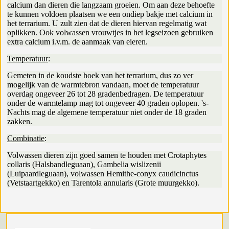
calcium dan dieren die langzaam groeien. Om aan deze behoefte
te kunnen voldoen plaatsen we een ondiep bakje met calcium in
het terrarium. U zult zien dat de dieren hiervan regelmatig wat
oplikken. Ook volwassen vrouwtjes in het legseizoen gebruiken
extra calcium i.v.m. de aanmaak van eieren.
Temperatuur
:
Gemeten in de koudste hoek van het terrarium, dus zo ver
mogelijk van de warmtebron vandaan, moet de temperatuur
overdag ongeveer 26 tot 28 gradenbedragen. De temperatuur
onder de warmtelamp mag tot ongeveer 40 graden oplopen. 's-
Nachts mag de algemene temperatuur niet onder de 18 graden
zakken.
Combinatie
:
Volwassen dieren zijn goed samen te houden met Crotaphytes
collaris (Halsbandleguaan), Gambelia wislizenii
(Luipaardleguaan), volwassen Hemithe-conyx caudicinctus
(Vetstaartgekko) en Tarentola annularis (Grote muurgekko).