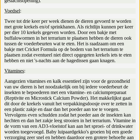
geslachtsopening).
Voedsel
:
Twee tot drie keer per week dienen de dieren gevoerd te worden
met grote krekels en/of sprinkhanen. Als richtlijn kunnen per keer
per dier 10 krekels gegeven worden. Door een bakje met
buffalowormen in het terrarium te plaatsen hebben de dieren ook
tussen de voederbeurten wat te eten. Het is raadzaam om een
bakje met Cricket Formula op de bodem van het terrarium te
plaatsen zodat eventueel niet direct opgegeten krekels iets te eten
hebben en niet 's-nachts aan de hagedissen gaan knagen.
Vitamines
:
Aangezien vitamines en kalk essentieel zijn voor de gezondheid
van uw dieren is het noodzakelijk om bij iedere voederbeurt de
insekten te bepoederen met een vitamine- en calciumpreparaat
(Reptivite en Microstick Calcium Powder). Het makkelijkst gaat
dit door de krekels vanuit het verpakkingsdoosje over te zetten in
een plastic zakje en daar dan het poeder aan toe te voegen.
Vervolgens even schudden zodat het poeder aan de insekten kan
hechten en dan het zakje leeg strooien in het terrarium. Vitamine in
de vorm van een AD3-vloeistof kan aan het sproei- of drinkwater
worden toegevoegd. Baby luipaardgekko's groeien bij een goede
verzorging zeer snel en hebben daardoor een grotere behoefte aan