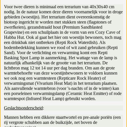
Voor twee dieren is minimaal een terrarium van 40x30x40 cm
nodig. In de natuur komen deze dieren voornamelijk voor in droge
gebieden (woestijn). Het terrarium dient overeenkomstig de
biotoop ingericht te worden met stukken steen (flagstones of
zwerfkeien), gezandstraald hout (Premium Sandblasted
Grapevine) en een schuilplaats in de vorm van een Cozy Cave of
Habba Hut. Ook al gaat het hier om woestijn bewoners, toch mag
een drinkbak niet ontbreken (Repti Rock Waterdish). Als
bodembedekking kunnen we rood of wit zand gebruiken (Repti
Sand). Voor de verlichting en verwarming komt een Repti
Basking Spot Lamp in aanmerking. Het wattage van de lamp is
natuurlijk afhankelijk van de grootte van het terrarium. De
lichtbron mag 12 tot 14 uur per dag branden. Om aan de grote
warmtebehoefte van deze woestijnbewoners te voldoen kunnen
we ook nog een warmtesteen (Repticare Rock Heater) of
verwarmingsmat (Vivarium Heat Mat) in het terrarium plaatsen.
Als aanvullende warmtebron (voor 's-nachts of in de winter) kan
een porseleinen verwarmingslamp (Ceramic Heat Emitter) of rode
warmtespot (Infrared Heat Lamp) gebruikt worden.
Geslachtsonderscheid
:
Mannen hebben een dikkere staartwortel en pre-anale poriën (een
rij vergrote schubben aan de buikzijde, net boven de