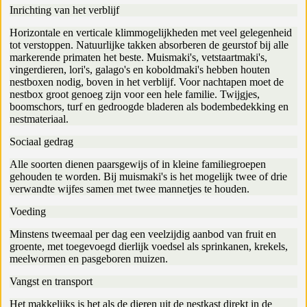
Inrichting van het verblijf
Horizontale en verticale klimmogelijkheden met veel gelegenheid
tot verstoppen. Natuurlijke takken absorberen de geurstof bij alle
markerende primaten het beste. Muismaki's, vetstaartmaki's,
vingerdieren, lori's, galago's en koboldmaki's hebben houten
nestboxen nodig, boven in het verblijf. Voor nachtapen moet de
nestbox groot genoeg zijn voor een hele familie. Twijgjes,
boomschors, turf en gedroogde bladeren als bodembedekking en
nestmateriaal.
Sociaal gedrag
Alle soorten dienen paarsgewijs of in kleine familiegroepen
gehouden te worden. Bij muismaki's is het mogelijk twee of drie
verwandte wijfes samen met twee mannetjes te houden.
Voeding
Minstens tweemaal per dag een veelzijdig aanbod van fruit en
groente, met toegevoegd dierlijk voedsel als sprinkanen, krekels,
meelwormen en pasgeboren muizen.
Vangst en transport
Het makkelijks is het als de dieren uit de nestkast direkt in de