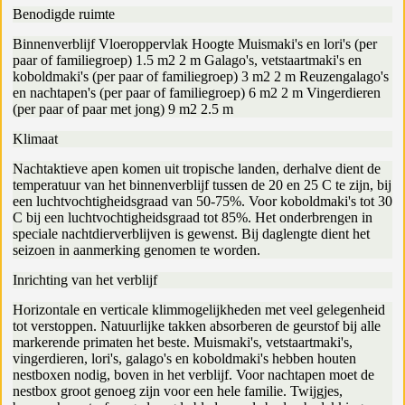
Benodigde ruimte
Binnenverblijf Vloeroppervlak Hoogte Muismaki's en lori's (per
paar of familiegroep) 1.5 m2 2 m Galago's, vetstaartmaki's en
koboldmaki's (per paar of familiegroep) 3 m2 2 m Reuzengalago's
en nachtapen's (per paar of familiegroep) 6 m2 2 m Vingerdieren
(per paar of paar met jong) 9 m2 2.5 m
Klimaat
Nachtaktieve apen komen uit tropische landen, derhalve dient de
temperatuur van het binnenverblijf tussen de 20 en 25 C te zijn, bij
een luchtvochtigheidsgraad van 50-75%. Voor koboldmaki's tot 30
C bij een luchtvochtigheidsgraad tot 85%. Het onderbrengen in
speciale nachtdierverblijven is gewenst. Bij daglengte dient het
seizoen in aanmerking genomen te worden.
Inrichting van het verblijf
Horizontale en verticale klimmogelijkheden met veel gelegenheid
tot verstoppen. Natuurlijke takken absorberen de geurstof bij alle
markerende primaten het beste. Muismaki's, vetstaartmaki's,
vingerdieren, lori's, galago's en koboldmaki's hebben houten
nestboxen nodig, boven in het verblijf. Voor nachtapen moet de
nestbox groot genoeg zijn voor een hele familie. Twijgjes,