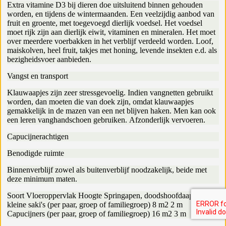
Extra vitamine D3 bij dieren doe uitsluitend binnen gehouden
worden, en tijdens de wintermaanden. Een veelzijdig aanbod van
fruit en groente, met toegevoegd dierlijk voedsel. Het voedsel
moet rijk zijn aan dierlijk eiwit, vitaminen en mineralen. Het moet
over meerdere voerbakken in het verblijf verdeeld worden. Loof,
maiskolven, heel fruit, takjes met honing, levende insekten e.d. als
bezigheidsvoer aanbieden.
Vangst en transport
Klauwaapjes zijn zeer stressgevoelig. Indien vangnetten gebruikt
worden, dan moeten die van doek zijn, omdat klauwaapjes
gemakkelijk in de mazen van een net blijven haken. Men kan ook
een leren vanghandschoen gebruiken. Afzonderlijk vervoeren.
Capucijnerachtigen
Benodigde ruimte
Binnenverblijf zowel als buitenverblijf noodzakelijk, beide met
deze minimum maten.
Soort Vloeroppervlak Hoogte Springapen, doodshoofdaapjes,
kleine saki's (per paar, groep of familiegroep) 8 m2 2 m
Capucijners (per paar, groep of familiegroep) 16 m2 3 m