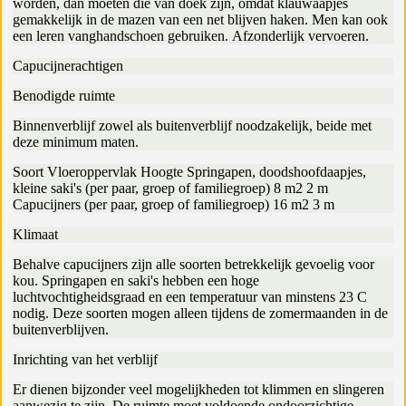
worden, dan moeten die van doek zijn, omdat klauwaapjes
gemakkelijk in de mazen van een net blijven haken. Men kan ook
een leren vanghandschoen gebruiken. Afzonderlijk vervoeren.
Capucijnerachtigen
Benodigde ruimte
Binnenverblijf zowel als buitenverblijf noodzakelijk, beide met
deze minimum maten.
Soort Vloeroppervlak Hoogte Springapen, doodshoofdaapjes,
kleine saki's (per paar, groep of familiegroep) 8 m2 2 m
Capucijners (per paar, groep of familiegroep) 16 m2 3 m
Klimaat
Behalve capucijners zijn alle soorten betrekkelijk gevoelig voor
kou. Springapen en saki's hebben een hoge
luchtvochtigheidsgraad en een temperatuur van minstens 23 C
nodig. Deze soorten mogen alleen tijdens de zomermaanden in de
buitenverblijven.
Inrichting van het verblijf
Er dienen bijzonder veel mogelijkheden tot klimmen en slingeren
aanwezig te zijn. De ruimte moet voldoende ondoorzichtige