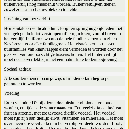
buitenverblijf nog meebenut worden. Buitenverblijven dienen
zowel zon- als schaduwplekken te hebben.
Inrichting van het verblijf
Horizontale en verticale klim-, loop- en springmogelijkheden met
veel gelegenheid tot verstoppen of terugtrekken, vooral boven in
het verblijf. Platforms waarop de hele familie samen kan zitten.
Nestboxen voor elke familiegroep. Het visuele kontakt tussen
buurfamilies van klauwaapjes dient vermeden te worden door het
plaatsen van ondoorzichtige tussenschotten. Het buitenverblijf
moet deels overdekt zijn met een natuurlijke bodembegroeiing.
Sociaal gedrag
Alle soorten dienen paarsgewijs of in kleine familiegroepen
gehouden te worden.
Voeding
Extra vitamine D3 bij dieren doe uitsluitend binnen gehouden
worden, en tijdens de wintermaanden. Een veelzijdig aanbod van
fruit en groente, met toegevoegd dierlijk voedsel. Het voedsel
moet rijk zijn aan dierlijk eiwit, vitaminen en mineralen. Het moet
over meerdere voerbakken in het verblijf verdeeld worden. Loof,
maiskolven, heel fruit, takjes met honing, levende insekten e.d. als