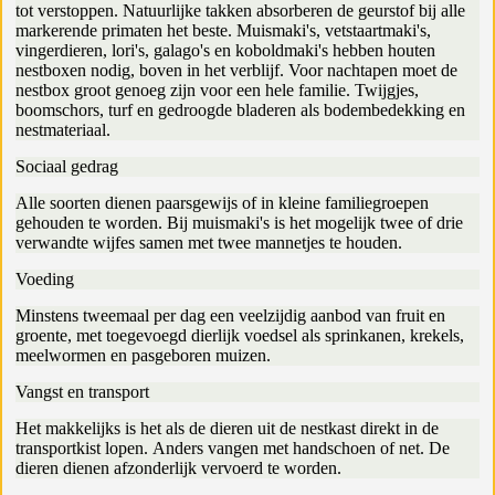
tot verstoppen. Natuurlijke takken absorberen de geurstof bij alle
markerende primaten het beste. Muismaki's, vetstaartmaki's,
vingerdieren, lori's, galago's en koboldmaki's hebben houten
nestboxen nodig, boven in het verblijf. Voor nachtapen moet de
nestbox groot genoeg zijn voor een hele familie. Twijgjes,
boomschors, turf en gedroogde bladeren als bodembedekking en
nestmateriaal.
Sociaal gedrag
Alle soorten dienen paarsgewijs of in kleine familiegroepen
gehouden te worden. Bij muismaki's is het mogelijk twee of drie
verwandte wijfes samen met twee mannetjes te houden.
Voeding
Minstens tweemaal per dag een veelzijdig aanbod van fruit en
groente, met toegevoegd dierlijk voedsel als sprinkanen, krekels,
meelwormen en pasgeboren muizen.
Vangst en transport
Het makkelijks is het als de dieren uit de nestkast direkt in de
transportkist lopen. Anders vangen met handschoen of net. De
dieren dienen afzonderlijk vervoerd te worden.