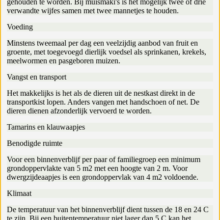
gehouden te worden. Bij muismaki's is het mogelijk twee of drie
verwandte wijfes samen met twee mannetjes te houden.
Voeding
Minstens tweemaal per dag een veelzijdig aanbod van fruit en
groente, met toegevoegd dierlijk voedsel als sprinkanen, krekels,
meelwormen en pasgeboren muizen.
Vangst en transport
Het makkelijks is het als de dieren uit de nestkast direkt in de
transportkist lopen. Anders vangen met handschoen of net. De
dieren dienen afzonderlijk vervoerd te worden.
Tamarins en klauwaapjes
Benodigde ruimte
Voor een binnenverblijf per paar of familiegroep een minimum
grondoppervlakte van 5 m2 met een hoogte van 2 m. Voor
dwergzijdeaapjes is een grondoppervlak van 4 m2 voldoende.
Klimaat
De temperatuur van het binnenverblijf dient tussen de 18 en 24 C
te zijn. Bij een buitentemperatuur niet lager dan 5 C kan het