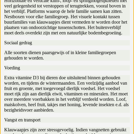
Horizontale en verticale klim-, loop- en springmogelijkheden met
veel gelegenheid tot verstoppen of terugtrekken, vooral boven in
het verblijf. Platforms waarop de hele familie samen kan zitten.
Nestboxen voor elke familiegroep. Het visuele kontakt tussen
buurfamilies van klauwaapjes dient vermeden te worden door het
plaatsen van ondoorzichtige tussenschotten. Het buitenverblijf
moet deels overdekt zijn met een natuurlijke bodembegroeiing.
Sociaal gedrag
Alle soorten dienen paarsgewijs of in kleine familiegroepen
gehouden te worden.
Voeding
Extra vitamine D3 bij dieren doe uitsluitend binnen gehouden
worden, en tijdens de wintermaanden. Een veelzijdig aanbod van
fruit en groente, met toegevoegd dierlijk voedsel. Het voedsel
moet rijk zijn aan dierlijk eiwit, vitaminen en mineralen. Het moet
over meerdere voerbakken in het verblijf verdeeld worden. Loof,
maiskolven, heel fruit, takjes met honing, levende insekten e.d. als
bezigheidsvoer aanbieden.
Vangst en transport
Klauwaapjes zijn zeer stressgevoelig. Indien vangnetten gebruikt