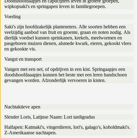
Doodshoofdaapjes en capucijners leven in grotere groepen,
wipkopsaki's en springapen leven in familiegroepen.
Voeding
Saki's zijn hoofdzakelijk planteneters. Alle soorten hebben een
veelzijdig aanbod van fruit en groente, graan en noten nodig. Als
dierlijk voedsel kunnen sprinkanen, krekels, meelwormen en
pasgeboren muizen dienen, alsmede kwark, eieren, gekookt vlees
en gekookte vis.
Vangst en transport
Vangen met een net, of opdrijven in een kist. Springaapjes een
doodshoofdaaapjes kunnen het beste met een leren handschoen
gevangen worden. Afzonderlijk vervoeren in kisten.
Nachtaktieve apen
Slender Loris, Latijnse Naam: Lori tardigradus
Halfapen: Katmaki's, vingerdieren, lori's, galago's, koboldmaki's.
Z-Amerikaanse nachtapen.