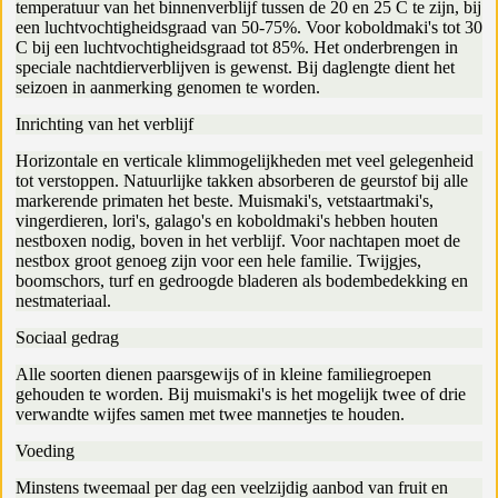
temperatuur van het binnenverblijf tussen de 20 en 25 C te zijn, bij
een luchtvochtigheidsgraad van 50-75%. Voor koboldmaki's tot 30
C bij een luchtvochtigheidsgraad tot 85%. Het onderbrengen in
speciale nachtdierverblijven is gewenst. Bij daglengte dient het
seizoen in aanmerking genomen te worden.
Inrichting van het verblijf
Horizontale en verticale klimmogelijkheden met veel gelegenheid
tot verstoppen. Natuurlijke takken absorberen de geurstof bij alle
markerende primaten het beste. Muismaki's, vetstaartmaki's,
vingerdieren, lori's, galago's en koboldmaki's hebben houten
nestboxen nodig, boven in het verblijf. Voor nachtapen moet de
nestbox groot genoeg zijn voor een hele familie. Twijgjes,
boomschors, turf en gedroogde bladeren als bodembedekking en
nestmateriaal.
Sociaal gedrag
Alle soorten dienen paarsgewijs of in kleine familiegroepen
gehouden te worden. Bij muismaki's is het mogelijk twee of drie
verwandte wijfes samen met twee mannetjes te houden.
Voeding
Minstens tweemaal per dag een veelzijdig aanbod van fruit en