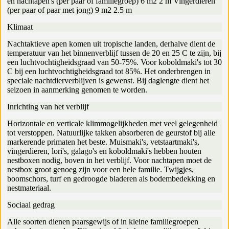
en nachtapen's (per paar of familiegroep) 6 m2 2 m Vingerdieren
(per paar of paar met jong) 9 m2 2.5 m
Klimaat
Nachtaktieve apen komen uit tropische landen, derhalve dient de
temperatuur van het binnenverblijf tussen de 20 en 25 C te zijn, bij
een luchtvochtigheidsgraad van 50-75%. Voor koboldmaki's tot 30
C bij een luchtvochtigheidsgraad tot 85%. Het onderbrengen in
speciale nachtdierverblijven is gewenst. Bij daglengte dient het
seizoen in aanmerking genomen te worden.
Inrichting van het verblijf
Horizontale en verticale klimmogelijkheden met veel gelegenheid
tot verstoppen. Natuurlijke takken absorberen de geurstof bij alle
markerende primaten het beste. Muismaki's, vetstaartmaki's,
vingerdieren, lori's, galago's en koboldmaki's hebben houten
nestboxen nodig, boven in het verblijf. Voor nachtapen moet de
nestbox groot genoeg zijn voor een hele familie. Twijgjes,
boomschors, turf en gedroogde bladeren als bodembedekking en
nestmateriaal.
Sociaal gedrag
Alle soorten dienen paarsgewijs of in kleine familiegroepen