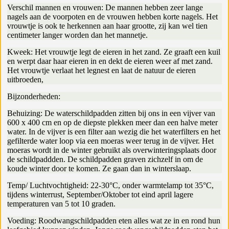
Verschil mannen en vrouwen: De mannen hebben zeer lange
nagels aan de voorpoten en de vrouwen hebben korte nagels. Het
vrouwtje is ook te herkennen aan haar grootte, zij kan wel tien
centimeter langer worden dan het mannetje.
Kweek: Het vrouwtje legt de eieren in het zand. Ze graaft een kuil
en werpt daar haar eieren in en dekt de eieren weer af met zand.
Het vrouwtje verlaat het legnest en laat de natuur de eieren
uitbroeden,
Bijzonderheden:
Behuizing: De waterschildpadden zitten bij ons in een vijver van
600 x 400 cm en op de diepste plekken meer dan een halve meter
water. In de vijver is een filter aan wezig die het waterfilters en het
gefilterde water loop via een moeras weer terug in de vijver. Het
moeras wordt in de winter gebruikt als overwinteringsplaats door
de schildpaddden. De schildpadden graven zichzelf in om de
koude winter door te komen. Ze gaan dan in winterslaap.
Temp/ Luchtvochtigheid: 22-30°C, onder warmtelamp tot 35°C,
tijdens winterrust, September/Oktober tot eind april lagere
temperaturen van 5 tot 10 graden.
Voeding: Roodwangschildpadden eten alles wat ze in en rond hun