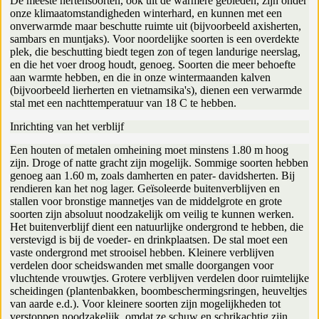
De meeste hertensoorten, ook uit de warmere gebieden, zijn onder
onze klimaatomstandigheden winterhard, en kunnen met een
onverwarmde maar beschutte ruimte uit (bijvoorbeeld axisherten,
sambars en muntjaks). Voor noordelijke soorten is een overdekte
plek, die beschutting biedt tegen zon of tegen landurige neerslag,
en die het voer droog houdt, genoeg. Soorten die meer behoefte
aan warmte hebben, en die in onze wintermaanden kalven
(bijvoorbeeld lierherten en vietnamsika's), dienen een verwarmde
stal met een nachttemperatuur van 18 C te hebben.
Inrichting van het verblijf
Een houten of metalen omheining moet minstens 1.80 m hoog
zijn. Droge of natte gracht zijn mogelijk. Sommige soorten hebben
genoeg aan 1.60 m, zoals damherten en pater- davidsherten. Bij
rendieren kan het nog lager. Geïsoleerde buitenverblijven en
stallen voor bronstige mannetjes van de middelgrote en grote
soorten zijn absoluut noodzakelijk om veilig te kunnen werken.
Het buitenverblijf dient een natuurlijke ondergrond te hebben, die
verstevigd is bij de voeder- en drinkplaatsen. De stal moet een
vaste ondergrond met strooisel hebben. Kleinere verblijven
verdelen door scheidswanden met smalle doorgangen voor
vluchtende vrouwtjes. Grotere verblijven verdelen door ruimtelijke
scheidingen (plantenbakken, boombeschermingsringen, heuveltjes
van aarde e.d.). Voor kleinere soorten zijn mogelijkheden tot
verstoppen noodzakelijk, omdat ze schuw en schrikachtig zijn.