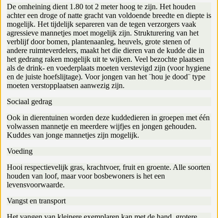
De omheining dient 1.80 tot 2 meter hoog te zijn. Het houden
achter een droge of natte gracht van voldoende breedte en diepte is
mogelijk. Het tijdelijk separeren van de tegen verzorgers vaak
agressieve mannetjes moet mogelijk zijn. Strukturering van het
verblijf door bomen, plantenaanleg, heuvels, grote stenen of
andere ruimteverdelers, maakt het die dieren van de kudde die in
het gedrang raken mogelijk uit te wijken. Veel bezochte plaatsen
als de drink- en voederplaats moeten verstevigd zijn (voor hygiene
en de juiste hoefslijtage). Voor jongen van het ¨hou je dood¨ type
moeten verstopplaatsen aanwezig zijn.
Sociaal gedrag
Ook in dierentuinen worden deze kuddedieren in groepen met één
volwassen mannetje en meerdere wijfjes en jongen gehouden.
Kuddes van jonge mannetjes zijn mogelijk.
Voeding
Hooi respectievelijk gras, krachtvoer, fruit en groente. Alle soorten
houden van loof, maar voor bosbewoners is het een
levensvoorwaarde.
Vangst en transport
Het vangen van kleinere exemplaren kan met de hand, grotere