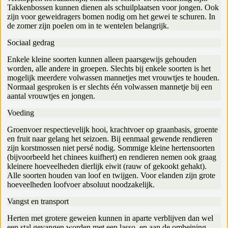
Takkenbossen kunnen dienen als schuilplaatsen voor jongen. Ook
zijn voor geweidragers bomen nodig om het gewei te schuren. In
de zomer zijn poelen om in te wentelen belangrijk.
Sociaal gedrag
Enkele kleine soorten kunnen alleen paarsgewijs gehouden
worden, alle andere in groepen. Slechts bij enkele soorten is het
mogelijk meerdere volwassen mannetjes met vrouwtjes te houden.
Normaal gesproken is er slechts één volwassen mannetje bij een
aantal vrouwtjes en jongen.
Voeding
Groenvoer respectievelijk hooi, krachtvoer op graanbasis, groente
en fruit naar gelang het seizoen. Bij eenmaal gewende rendieren
zijn korstmossen niet persé nodig. Sommige kleine hertensoorten
(bijvoorbeeld het chinees kuifhert) en rendieren nemen ook graag
kleinere hoeveelheden dierlijk eiwit (rauw of gekookt gehakt).
Alle soorten houden van loof en twijgen. Voor elanden zijn grote
hoeveelheden loofvoer absoluut noodzakelijk.
Vangst en transport
Herten met grotere geweien kunnen in aparte verblijven dan wel
een stal gevangen worden met een lasso, en aan de omheining