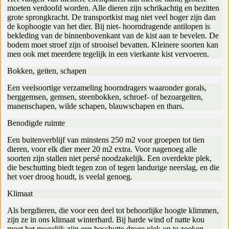
moeten verdoofd worden. Alle dieren zijn schrikachtig en bezitten
grote sprongkracht. De transportkist mag niet veel hoger zijn dan
de kophoogte van het dier. Bij niet- hoorndragende antilopen is
bekleding van de binnenbovenkant van de kist aan te bevelen. De
bodem moet stroef zijn of strooisel bevatten. Kleinere soorten kan
men ook met meerdere tegelijk in een vierkante kist vervoeren.
Bokken, geiten, schapen
Een veelsoortige verzameling hoorndragers waaronder gorals,
berggemsen, gemsen, steenbokken, schroef- of bezoargeiten,
manenschapen, wilde schapen, blauwschapen en thars.
Benodigde ruimte
Een buitenverblijf van minstens 250 m2 voor groepen tot tien
dieren, voor elk dier meer 20 m2 extra. Voor nagenoeg alle
soorten zijn stallen niet persé noodzakelijk. Een overdekte plek,
die beschutting biedt tegen zon of tegen landurige neerslag, en die
het voer droog houdt, is veelal genoeg.
Klimaat
Als bergdieren, die voor een deel tot behoorlijke hoogte klimmen,
zijn ze in ons klimaat winterhard. Bij harde wind of natte kou
moet het mogelijk zijn een beschutte droge plek op te zoeken.