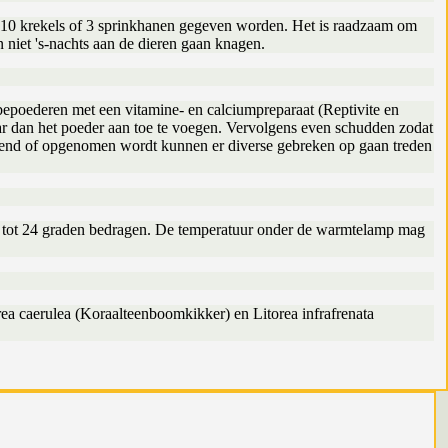
er 10 krekels of 3 sprinkhanen gegeven worden. Het is raadzaam om
n niet 's-nachts aan de dieren gaan knagen.
 bepoederen met een vitamine- en calciumpreparaat (Reptivite en
aar dan het poeder aan toe te voegen. Vervolgens even schudden zodat
ediend of opgenomen wordt kunnen er diverse gebreken op gaan treden
0 tot 24 graden bedragen. De temperatuur onder de warmtelamp mag
ea caerulea (Koraalteenboomkikker) en Litorea infrafrenata