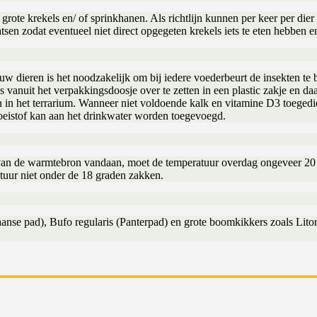
grote krekels en/ of sprinkhanen. Als richtlijn kunnen per keer per di
sen zodat eventueel niet direct opgegeten krekels iets te eten hebben e
uw dieren is het noodzakelijk om bij iedere voederbeurt de insekten te
s vanuit het verpakkingsdoosje over te zetten in een plastic zakje en d
ien in het terrarium. Wanneer niet voldoende kalk en vitamine D3 toeg
eistof kan aan het drinkwater worden toegevoegd.
k van de warmtebron vandaan, moet de temperatuur overdag ongeveer 2
tuur niet onder de 18 graden zakken.
se pad), Bufo regularis (Panterpad) en grote boomkikkers zoals Litor