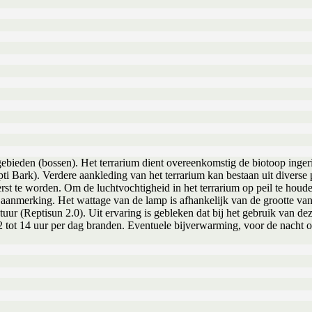
gebieden (bossen). Het terrarium dient overeenkomstig de biotoop inge
epti Bark). Verdere aankleding van het terrarium kan bestaan uit diverse
st te worden. Om de luchtvochtigheid in het terrarium op peil te houde
anmerking. Het wattage van de lamp is afhankelijk van de grootte van 
tuur (Reptisun 2.0). Uit ervaring is gebleken dat bij het gebruik van d
 tot 14 uur per dag branden. Eventuele bijverwarming, voor de nacht of