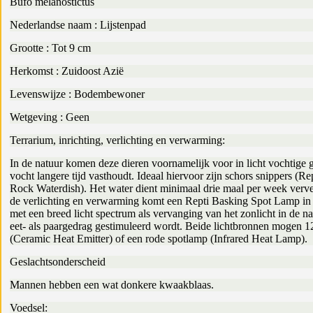
Bufo melanostictus
Nederlandse naam : Lijstenpad
Grootte : Tot 9 cm
Herkomst : Zuidoost Azië
Levenswijze : Bodembewoner
Wetgeving : Geen
Terrarium, inrichting, verlichting en verwarming:
In de natuur komen deze dieren voornamelijk voor in licht vochtige 
vocht langere tijd vasthoudt. Ideaal hiervoor zijn schors snippers (R
Rock Waterdish). Het water dient minimaal drie maal per week verver
de verlichting en verwarming komt een Repti Basking Spot Lamp in a
met een breed licht spectrum als vervanging van het zonlicht in de na
eet- als paargedrag gestimuleerd wordt. Beide lichtbronnen mogen 12
(Ceramic Heat Emitter) of een rode spotlamp (Infrared Heat Lamp).
Geslachtsonderscheid
Mannen hebben een wat donkere kwaakblaas.
Voedsel: