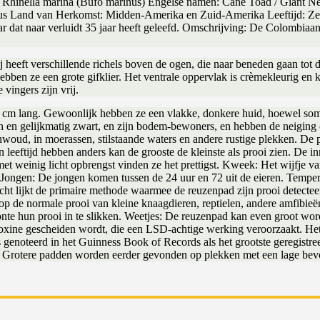
hinella marina (Bufo marinus) Engelse namen: Cane Toad / Giant Ne
s Land van Herkomst: Midden-Amerika en Zuid-Amerika Leeftijd: Ze he
 dat naar verluidt 35 jaar heeft geleefd. Omschrijving: De Colombiaans
eeft verschillende richels boven de ogen, die naar beneden gaan tot de
 hebben ze een grote gifklier. Het ventrale oppervlak is crèmekleurig en
vingers zijn vrij.
10 cm lang. Gewoonlijk hebben ze een vlakke, donkere huid, hoewel s
klein en gelijkmatig zwart, en zijn bodem-bewoners, en hebben de neigin
nwoud, in moerassen, stilstaande waters en andere rustige plekken. De 
 leeftijd hebben anders kan de grooste de kleinste als prooi zien. De in
t weinig licht opbrengst vinden ze het prettigst. Kweek: Het wijfje van
. Jongen: De jongen komen tussen de 24 uur en 72 uit de eieren. Temper
cht lijkt de primaire methode waarmee de reuzenpad zijn prooi detecte
 op de normale prooi van kleine knaagdieren, reptielen, andere amfibieë
 hun prooi in te slikken. Weetjes: De reuzenpad kan even groot worde
otoxine gescheiden wordt, die een LSD-achtige werking veroorzaakt. He
is genoteerd in het Guinness Book of Records als het grootste geregist
as. Grotere padden worden eerder gevonden op plekken met een lage bev