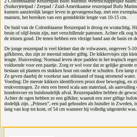
2 Colombiaanse Reuzenpad Bufo Marinus Wetenschappelijke naam: R
(Suiker)rietpad / Zeepad / Zuid-Amerikaanse reuzenpad Bufo Marinu
kunnen aanzienlijk langer leven in gevangenschap, met een exemplaar
mannen, het bereiken van een gemiddelde lengte van 10-15 cm.
De huid van de Colombiaanse Reuzenpad is droog en wratachtig. Hij h
bruin of olijf-bruin zijn, met verschillende patronen. Achter elk oog
de irissen goud. De tenen hebben een vlezige band aan de basis en de 
De jonge reuzenpad is veel kleiner dan de volwassen, ongeveer 5-
gifklieren, dus zijn ze meestal minder giftig. De kikkervisjes zijn 
lengte. Huisvesting: Normaal leven deze padden in het tropisch rege
voldoende voor een paartje. Zorg er wel voor dat ze gelijke grootte en
bestaan uit planten en stukken hout om onder te schuilen. Een lamp me
Ze geven daarbij de voorkeur aan stilstaand of traag stromend water
Voeding: De meeste kikkers identificeren prooi door beweging, en zi
reukvermogen. Ze eten een breed scala aan materiaal, als aanvulling
hondenvoer en huishoudelijk afval. Reuzenpadden hebben de gewoonte
Achter de ogen hebben ze een gifklier, waaruit een zeer giftige buf
dodelijk zijn. „Prinsen”, een pad gehouden als huisdier in Zweden, 
lang van kop tot kont, of 54 cm wanneer hij volledig uitgestrekt w