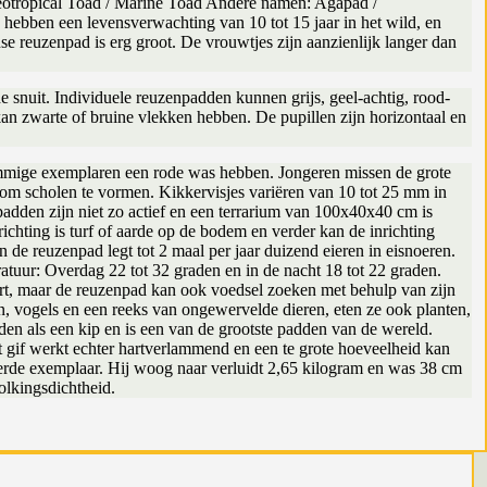
otropical Toad / Marine Toad Andere namen: Agapad /
bben een levensverwachting van 10 tot 15 jaar in het wild, en
e reuzenpad is erg groot. De vrouwtjes zijn aanzienlijk langer dan
 snuit. Individuele reuzenpadden kunnen grijs, geel-achtig, rood-
 kan zwarte of bruine vlekken hebben. De pupillen zijn horizontaal en
ommige exemplaren een rode was hebben. Jongeren missen de grote
g om scholen te vormen. Kikkervisjes variëren van 10 tot 25 mm in
padden zijn niet zo actief en een terrarium van 100x40x40 cm is
richting is turf of aarde op de bodem en verder kan de inrichting
 de reuzenpad legt tot 2 maal per jaar duizend eieren in eisnoeren.
atuur: Overdag 22 tot 32 graden en in de nacht 18 tot 22 graden.
ert, maar de reuzenpad kan ook voedsel zoeken met behulp van zijn
n, vogels en een reeks van ongewervelde dieren, eten ze ook planten,
n als een kip en is een van de grootste padden van de wereld.
t gif werkt echter hartverlammend en een te grote hoeveelheid kan
reerde exemplaar. Hij woog naar verluidt 2,65 kilogram en was 38 cm
olkingsdichtheid.