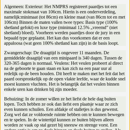
Algemeen: Exterieur: Het NMPRS registreert paardjes tot een
maximale stokmaat van 106cm. Hierin is een onderverdeling,
namelijk:minimaat (tot 86cm) en kleine maat (van 86cm tot en met
106cm) Binnen de maten vallen twee types: Basis type (100%
shetland gefokt) en luxe type (minimaal 12.5% „vreemd” (niet
shetland) bloed). Voorheen werden paardjes door de jury in een
bepaald type geplaatst. Het kan dus voorkomen dat er een
appaloosa (wat geen 100% shetland kan zijn) in de basis loopt.
Zwangerschap: De draagtijd is ongeveer 11 maanden. De
gemiddelde draagtijd van een minipaard is 340 dagen. Tussen de
320-365 dagen is normaal. Veulens: Het veulen probeert al direct
na de geboorte te gaan staan en kan zich na een paar uur al
redelijk op de been houden. Dit heeft te maken met het feit dat het
paard oorspronkelijk op de open vlakte leefde, waar de kudde snel
moest kunnen vluchten. Het is belangrijk dat het veulen binnen
enkele uren kan drinken bij zijn moeder.
Behuizing: In de zomer willen ze het liefst de hele dag buiten
lopen. Toch hebben ze ook dan liefst een plaatsje waar ze zich
even kunnen schuilen. Een afdakje of stalletjes is dus gewenst.
Zorg wel dat ze voldoende ruimte hebben om te kunnen bewegen
en te spelen. In de wintertijd kunnen ze buiten blijven alleen
worden ze vaak op stal gezet bij sneeuw en strenge vorst. Een