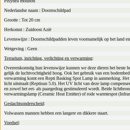
Pixydea mouhoti
Nederlandse naam : Doornschildpad
Grootte : Tot 20 cm
Herkomst : Zuidoost Azië
Levenswijze : Doornschildpadden leven voornamelijk op het land en 
Wetgeving : Geen
Terrarium, inrichting, verlichting en verwarming
:
Overeenkomstig hun levenswijze kunnen we deze dieren het beste hui
gelijk de luchtvochtigheid hoog. Ook het gebruik van een bodembedek
verwarming komt een Repti Basking Spot Lamp in aanmerking. Het watt
licht uitstraalt (Reptisun 5.0). Het UV licht van deze lamp compenseer
en zowel het eet- als paargedrag gestimuleerd wordt. Beide lichtbro
verwarmingslamp (Ceramic Heat Emitter) of rode warmtespot (Infra
Geslachtsonderscheid
:
Volwassen mannen hebben een langere en dikkere staart.
Voedsel
: