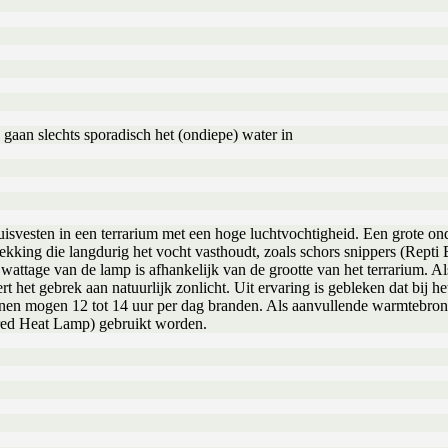
gaan slechts sporadisch het (ondiepe) water in
svesten in een terrarium met een hoge luchtvochtigheid. Een grote on
king die langdurig het vocht vasthoudt, zoals schors snippers (Repti B
age van de lamp is afhankelijk van de grootte van het terrarium. Als a
t het gebrek aan natuurlijk zonlicht. Uit ervaring is gebleken dat bij he
nnen mogen 12 tot 14 uur per dag branden. Als aanvullende warmtebron, 
red Heat Lamp) gebruikt worden.