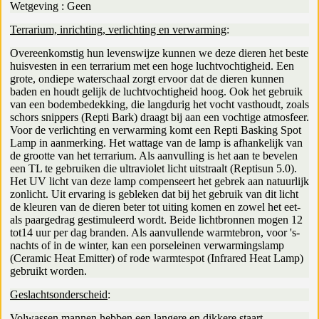
Wetgeving : Geen
Terrarium, inrichting, verlichting en verwarming
:
Overeenkomstig hun levenswijze kunnen we deze dieren het beste
huisvesten in een terrarium met een hoge luchtvochtigheid. Een
grote, ondiepe waterschaal zorgt ervoor dat de dieren kunnen
baden en houdt gelijk de luchtvochtigheid hoog. Ook het gebruik
van een bodembedekking, die langdurig het vocht vasthoudt, zoals
schors snippers (Repti Bark) draagt bij aan een vochtige atmosfeer.
Voor de verlichting en verwarming komt een Repti Basking Spot
Lamp in aanmerking. Het wattage van de lamp is afhankelijk van
de grootte van het terrarium. Als aanvulling is het aan te bevelen
een TL te gebruiken die ultraviolet licht uitstraalt (Reptisun 5.0).
Het UV licht van deze lamp compenseert het gebrek aan natuurlijk
zonlicht. Uit ervaring is gebleken dat bij het gebruik van dit licht
de kleuren van de dieren beter tot uiting komen en zowel het eet-
als paargedrag gestimuleerd wordt. Beide lichtbronnen mogen 12
tot14 uur per dag branden. Als aanvullende warmtebron, voor 's-
nachts of in de winter, kan een porseleinen verwarmingslamp
(Ceramic Heat Emitter) of rode warmtespot (Infrared Heat Lamp)
gebruikt worden.
Geslachtsonderscheid
:
Volwassen mannen hebben een langere en dikkere staart.