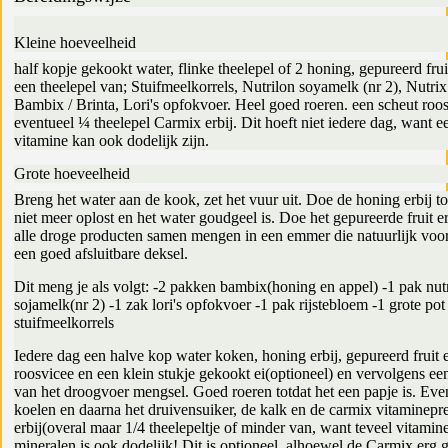
Kleine hoeveelheid
half kopje gekookt water, flinke theelepel of 2 honing, gepureerd fruit
een theelepel van; Stuifmeelkorrels, Nutrilon soyamelk (nr 2), Nutrix
Bambix / Brinta, Lori's opfokvoer. Heel goed roeren. een scheut roos
eventueel ¼ theelepel Carmix erbij. Dit hoeft niet iedere dag, want e
vitamine kan ook dodelijk zijn.
Grote hoeveelheid
Breng het water aan de kook, zet het vuur uit. Doe de honing erbij to
niet meer oplost en het water goudgeel is. Doe het gepureerde fruit er
alle droge producten samen mengen in een emmer die natuurlijk voor
een goed afsluitbare deksel.
Dit meng je als volgt: -2 pakken bambix(honing en appel) -1 pak nut
sojamelk(nr 2) -1 zak lori's opfokvoer -1 pak rijstebloem -1 grote pot
stuifmeelkorrels
Iedere dag een halve kop water koken, honing erbij, gepureerd fruit e
roosvicee en een klein stukje gekookt ei(optioneel) en vervolgens ee
van het droogvoer mengsel. Goed roeren totdat het een papje is. Even
koelen en daarna het druivensuiker, de kalk en de carmix vitaminepr
erbij(overal maar 1/4 theelepeltje of minder van, want teveel vitamin
mineralen is ook dodelijk! Dit is optioneel, alhoewel de Carmix erg g