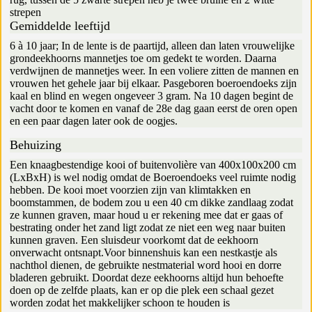
strepen
Gemiddelde leeftijd
6 à 10 jaar; In de lente is de paartijd, alleen dan laten vrouwelijke
grondeekhoorns mannetjes toe om gedekt te worden. Daarna
verdwijnen de mannetjes weer. In een voliere zitten de mannen en
vrouwen het gehele jaar bij elkaar. Pasgeboren boeroendoeks zijn
kaal en blind en wegen ongeveer 3 gram. Na 10 dagen begint de
vacht door te komen en vanaf de 28e dag gaan eerst de oren open
en een paar dagen later ook de oogjes.
Behuizing
Een knaagbestendige kooi of buitenvolière van 400x100x200 cm
(LxBxH) is wel nodig omdat de Boeroendoeks veel ruimte nodig
hebben. De kooi moet voorzien zijn van klimtakken en
boomstammen, de bodem zou u een 40 cm dikke zandlaag zodat
ze kunnen graven, maar houd u er rekening mee dat er gaas of
bestrating onder het zand ligt zodat ze niet een weg naar buiten
kunnen graven. Een sluisdeur voorkomt dat de eekhoorn
onverwacht ontsnapt.Voor binnenshuis kan een nestkastje als
nachthol dienen, de gebruikte nestmaterial word hooi en dorre
bladeren gebruikt. Doordat deze eekhoorns altijd hun behoefte
doen op de zelfde plaats, kan er op die plek een schaal gezet
worden zodat het makkelijker schoon te houden is