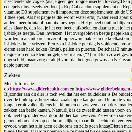
insectenetende vogels (als je geen gedroogde insecten toevoegd kan j
eetlepels uinverseelvoer doen) - RepCal calcium supplement en Repca
vitamine D3 supplement (wij importeren deze suplementen uit de U
1 theelepel. Als het papje te dik wordt water erbij (water eerst apart 
anders meer brinta of bambix toevoegen. Het geheel continu blijven 
alles klaar is, dan laat je het een beetje afkoelen en daarna giet je het
ijsblokjes treetje. Dan invriezen. Het overgebleven beetje papje ka
worden in afsluitbare curver of tupperware bakjes in de koelkast om l
ijsblokjes in te vriezen. Een zo'n ijsblokje per dag is voldoende voor 2
eieren eerst hard koken (6min), pellen en pureren. De schaal 2 minut
magnetron en zo klein mogelijk vermalen. (**) fruit kan zowel gesch
ongeschild, maar zorg er altijd voor dat het goed gewassen is. Gezam
papje pureren.
Ziekten
Meer informatie
op
https://www.gliderhealth.com
en
https://www.gliderbelangen.
Bijzonder aan dit dier is toch wel dat het een buideldier is.De buidel z
over de buik i.p.v. horizontaal zoals bij de kangoeroe. Dit om te vo
jongen eruit vallen tijdens het klimmen en zweven en op deze manier
zakken aan beide kanten. Natuurlijk is de zweefhuid tussen voor- en
ook heel bijzonder waardoor dit dier kan zweven. Ze worden suiker
genoemd omdat ze op eekhoorns lijken, maar dit is echter de verke
ervoor, want het zijn geen eekhoorns en zelfs geen knaagDieren maa
buidelDieren! Daarom noemen we ze meestal bij de engelse naam, n