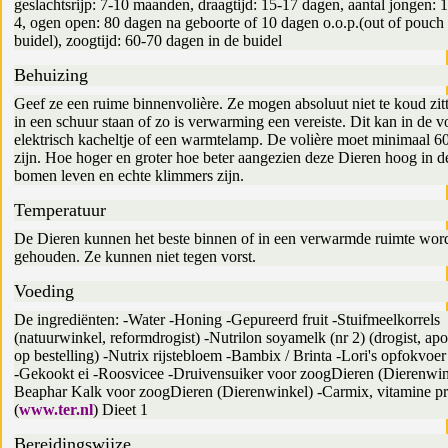
geslachtsrijp: 7-10 maanden, draagtijd: 15-17 dagen, aantal jongen: 
4, ogen open: 80 dagen na geboorte of 10 dagen o.o.p.(out of pouch /
buidel), zoogtijd: 60-70 dagen in de buidel
Behuizing
Geef ze een ruime binnenvolière. Ze mogen absoluut niet te koud zitt
in een schuur staan of zo is verwarming een vereiste. Dit kan in de 
elektrisch kacheltje of een warmtelamp. De volière moet minimaal 
zijn. Hoe hoger en groter hoe beter aangezien deze Dieren hoog in 
bomen leven en echte klimmers zijn.
Temperatuur
De Dieren kunnen het beste binnen of in een verwarmde ruimte wor
gehouden. Ze kunnen niet tegen vorst.
Voeding
De ingrediënten: -Water -Honing -Gepureerd fruit -Stuifmeelkorrels
(natuurwinkel, reformdrogist) -Nutrilon soyamelk (nr 2) (drogist, ap
op bestelling) -Nutrix rijstebloem -Bambix / Brinta -Lori's opfokvoer
-Gekookt ei -Roosvicee -Druivensuiker voor zoogDieren (Dierenwin
Beaphar Kalk voor zoogDieren (Dierenwinkel) -Carmix, vitamine pr
(
www.ter.nl
) Dieet 1
Bereidingswijze