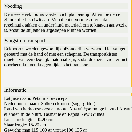
Voeding
De meeste eekhoorns voeden zich plantaardig. Af en toe nemen
zij ook dierlijk eiwit aan. Men dient ervoor te zorgen dat
regelmatig takken en ander hard materiaal om te knagen aanwezig
is, zodat de snijtanden afgeslepen kunnen worden.
Vangst en transport
Eekhoorns worden gewoonlijk afzonderlijk vervoerd. Het vangen
gebeurd met de hand of met een schepnet. De transportkisten
moeten van een degelijk materiaal zijn, zodat de dieren zich er niet
doorheen kunnen knagen tijdens het transport.
Informatie
Latijnse naam: Petaurus breviceps
Nederlandse naam: Suikereekhoorn (sugarglider)
Land van herkomst: oost en noord Australië(sommige in zuid Austral
eilanden in de buurt, Tasmanie en Papua New Guinea.
Lichaamslengte: 10-20 cm
Staartlengte: 15-20 cm
Gewicht: man:115-160 gr vrouw:100-135 gr