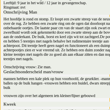
Leeftijd: 9 jaar in het wild / 12 jaar in gevangenschap.
Ringmaat: nvt
Omschrijving Man
Het hoofdje is rond en stomp. Er loopt een zwarte streep van de neu
over de rug. Ze hebben een zwarte ring om de ogen dat doorloopt na
onbehaarde oortjes. De laatste paar cm van de staart zijn ook zwart e
zweefhuid wordt ook gekenmerkt door een zwarte streep aan de bov
aan de onderkant. De buik, borst en keel zijn wit tot zachtgeel.De po
en hebben 5 teentjes met nagels behalve het rudimentaire teentje aan
achterpoot. Dit teentje heeft geen nagel en functioneert als een duim
achterpootjes zien er wat vreemd uit. Ze hebben een duim zonder na
kleine teentjes met nagels die zo goed als aan elkaar zitten en dan no
teentjes met nagels.
Omschrijving vrouw: Zie man.
Geslachtsonderscheid man/vrouw
mannen hebben een kale plek op hun voorhoofd, de geurklier. -man
ballen op de buik hangen -vrouwen hebben een buidel, dwars streepj
buik
vrouwen zijn over het algemeen iets kleiner/fijner gebouwd
Kweek