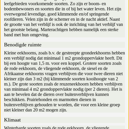
leefgebieden voorkomende soorten. Zo zijn er boom- en
bodembewoners en soorten die in of bij het water leven. Het zijn
overwegend levendige, goed klimmende en/of springende
roofdieren. Velen zijn in de schemer en in de nacht aktief. Naast
de grootte van het verblijf is ook de inrichting van het verblijf van
het grootste belang. Marterachtigen hebben namelijk een sterke
band met hun omgeving.
Benodigde ruimte
Kleine eekhoorns, zoals b.v. de gestreepte grondeekhoorns hebben
een verblijf nodig dat minimaal 1 m2 grondoppervlakte heeft. Dit
bij een hoogte van 1,5 m. voor een koppel. Grotere soorten zoals
de rode eekhoorn, de vliegende eekhoorn, de siesel en de
Afrikaanse eekhoorns vragen verblijven die voor twee dieren niet
kleiner zijn dan 3 m2 (bij klimmende soorten kooihoogte van 2
m.). De grote soorten zoals de reuzeneekhoorn hebben verblijven
van minimaal 4 m2 grondoppervlakte nodig (per 2 dieren). Het is
aan te bevelen dat de dieren over buitenverblijven kunnen
beschikken. Prairiehonden en marmotten dienen in
buitenverblijven gehouden te worden, die voor een kleine groep
niet kleiner dan 20 m2 mogen zijn.
Klimaat
Winterharde soorten zoals de rode eekhoorn, de vliegende