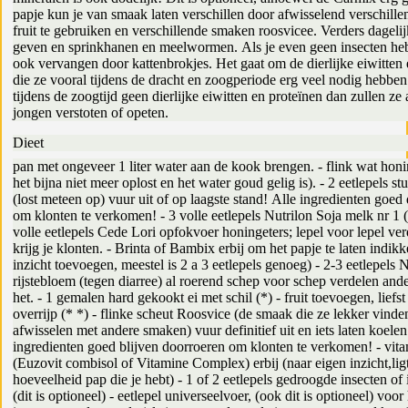
papje kun je van smaak laten verschillen door afwisselend verschille
fruit te gebruiken en verschillende smaken roosvicee. Verders dagelijk
geven en sprinkhanen en meelwormen. Als je even geen insecten hebt
ook vervangen door kattenbrokjes. Het gaat om de dierlijke eiwitten 
die ze vooral tijdens de dracht en zoogperiode erg veel nodig hebben
tijdens de zoogtijd geen dierlijke eiwitten en proteïnen dan zullen ze 
jongen verstoten of opeten.
Dieet
pan met ongeveer 1 liter water aan de kook brengen. - flink wat honin
het bijna niet meer oplost en het water goud gelig is). - 2 eetlepels st
(lost meteen op) vuur uit of op laagste stand! Alle ingredienten goed
om klonten te verkomen! - 3 volle eetlepels Nutrilon Soja melk nr 1 (o
volle eetlepels Cede Lori opfokvoer honingeters; lepel voor lepel ve
krijg je klonten. - Brinta of Bambix erbij om het papje te laten indik
inzicht toevoegen, meestel is 2 a 3 eetlepels genoeg) - 2-3 eetlepels 
rijstebloem (tegen diarree) al roerend schep voor schep verdelen ande
het. - 1 gemalen hard gekookt ei met schil (*) - fruit toevoegen, liefst
overrijp (* *) - flinke scheut Roosvice (de smaak die ze lekker vinde
afwisselen met andere smaken) vuur definitief uit en iets laten koelen
ingredienten goed blijven doorroeren om klonten te verkomen! - vit
(Euzovit combisol of Vitamine Complex) erbij (naar eigen inzicht,lig
hoeveelheid pap die je hebt) - 1 of 2 eetlepels gedroogde insecten of 
(dit is optioneel) - eetlepel universeelvoer, (ook dit is optioneel) voo