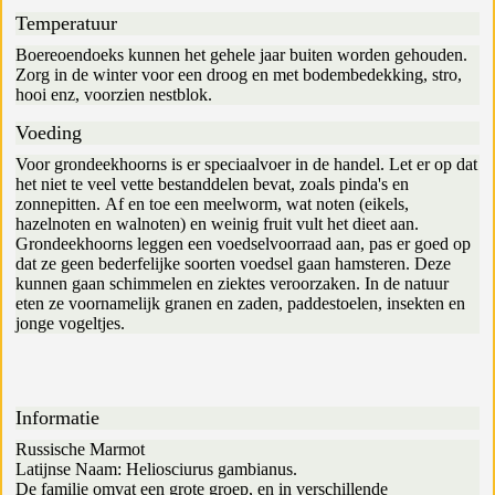
Temperatuur
Boereoendoeks kunnen het gehele jaar buiten worden gehouden.
Zorg in de winter voor een droog en met bodembedekking, stro,
hooi enz, voorzien nestblok.
Voeding
Voor grondeekhoorns is er speciaalvoer in de handel. Let er op dat
het niet te veel vette bestanddelen bevat, zoals pinda's en
zonnepitten. Af en toe een meelworm, wat noten (eikels,
hazelnoten en walnoten) en weinig fruit vult het dieet aan.
Grondeekhoorns leggen een voedselvoorraad aan, pas er goed op
dat ze geen bederfelijke soorten voedsel gaan hamsteren. Deze
kunnen gaan schimmelen en ziektes veroorzaken. In de natuur
eten ze voornamelijk granen en zaden, paddestoelen, insekten en
jonge vogeltjes.
Informatie
Russische Marmot
Latijnse Naam: Heliosciurus gambianus.
De familie omvat een grote groep, en in verschillende