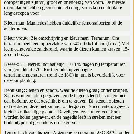
ooropeningen zijn vrij groot en driehoekig van vorm. De meeste
exemplaren hebben geen echte tekening, soms komen donkere
lengtestrepen voor.
Kleur man: Mannetjes hebben duidelijke femoraalporien bij de
achterpoten.
Kleur vrouw: Zie omschrijving en kleur man. Terrarium: Ons
terrarium heeft een oppervlakte van 240x100x150 cm (lxbxh) Met
leem aangevulde zandgrond, waarin de dieren kunnen graven. 15-
25 cm hoog..
Kweek: 2-4 eieren; incubatietijd 110-145 dagen bij temperaturen
van gemiddeld 27C. Rustperiode bij verlaagde
terrariumtemperaturen (rond de 18C) in juni is bevorderlijk voor
de voortplanting.
Behuizing: Stenen en schors, waar de dieren graag onder kruipen.
Soms worden holen gegraven, en de hagedis leeft in streken met
een bodemtype dat geschikt is om te graven. Bij stenen opletten
dat de dieren deze niet kunnen ondergraven. Succulenten, agaven,
kleine struikachtige planten. Beveiligen tegen uitgraven. Soms
worden holen gegraven, en de hagedis leeft in streken met een
bodemtype dat geschikt is om te graven.
Temp/ Luchtvochtigheid: Algemene temperatuur 28C-32°C, onder