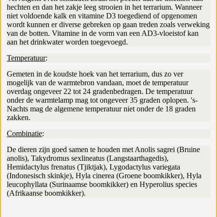
hechten en dan het zakje leeg strooien in het terrarium. Wanneer
niet voldoende kalk en vitamine D3 toegediend of opgenomen
wordt kunnen er diverse gebreken op gaan treden zoals verweking
van de botten. Vitamine in de vorm van een AD3-vloeistof kan
aan het drinkwater worden toegevoegd.
Temperatuur
:
Gemeten in de koudste hoek van het terrarium, dus zo ver
mogelijk van de warmtebron vandaan, moet de temperatuur
overdag ongeveer 22 tot 24 gradenbedragen. De temperatuur
onder de warmtelamp mag tot ongeveer 35 graden oplopen. 's-
Nachts mag de algemene temperatuur niet onder de 18 graden
zakken.
Combinatie
:
De dieren zijn goed samen te houden met Anolis sagrei (Bruine
anolis), Takydromus sexlineatus (Langstaarthagedis),
Hemidactylus frenatus (Tjiktjak), Lygodactylus variegata
(Indonesisch skinkje), Hyla cinerea (Groene boomkikker), Hyla
leucophyllata (Surinaamse boomkikker) en Hyperolius species
(Afrikaanse boomkikker).