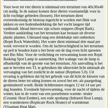
Voor twee tot vier dieren is minimaal een terrarium van 40x30x40
cm nodig. In de natuur komen deze dieren voornamelijk voor in
licht vochtige gebieden (bossen). Het terrarium dient
overeenkomstig de biotoop ingericht te worden met flink wat
takken en een bodembedekking die het vocht langere tijd
vasthoudt. Ideaal hiervoor zijn schors snippers (Repti Bark).
Verdere aankleding van het terrarium kan bestaan uit diverse
plastic planten. Uiteraard mag een drinkbakje niet ontbreken
(Repti Rock Waterdish). Het water dient minimaal drie maal per
week ververst te worden. Om de luchtvochtigheid in het terrarium
op peil te houden kunt u het beste om de dag even licht sproeien
met Bio Mist. Voor de verlichting en verwarming komt een Repti
Basking Spot Lamp in aanmerking. Het wattage van de lamp is
afhankelijk van de grootte van het terrarium. Als aanvulling is het
aan te bevelen een TL te gebruiken die ultraviolet licht uitstraalt als
vervanging van het zonlicht in de natuur (Reptisun 5.0). Uit
ervaring is gebleken dat bij het gebruik van dit licht de kleuren van
de dieren beter tot uiting komen en zowel het eet- als paargedrag
gestimuleerd wordt. Beide lichtbronnen mogen 12 tot 14 uur per
dag branden. Eventuele bijverwarming, voor de nacht of tijdens de
winter, kan in de vorm van een porseleinen warmte- straler
(Ceramic Heat Emitter), een rode spotlamp (Infrared Heat Lamp),
een warmtesteen (Repticare Rock Heater) of warmtemat
(Vivarium Heat Mat).