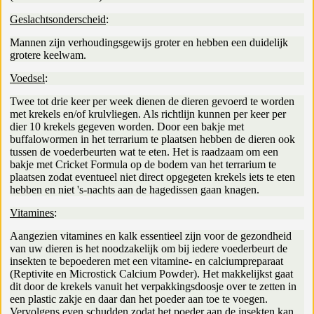
Geslachtsonderscheid
:
Mannen zijn verhoudingsgewijs groter en hebben een duidelijk
grotere keelwam.
Voedsel
:
Twee tot drie keer per week dienen de dieren gevoerd te worden
met krekels en/of krulvliegen. Als richtlijn kunnen per keer per
dier 10 krekels gegeven worden. Door een bakje met
buffalowormen in het terrarium te plaatsen hebben de dieren ook
tussen de voederbeurten wat te eten. Het is raadzaam om een
bakje met Cricket Formula op de bodem van het terrarium te
plaatsen zodat eventueel niet direct opgegeten krekels iets te eten
hebben en niet 's-nachts aan de hagedissen gaan knagen.
Vitamines
:
Aangezien vitamines en kalk essentieel zijn voor de gezondheid
van uw dieren is het noodzakelijk om bij iedere voederbeurt de
insekten te bepoederen met een vitamine- en calciumpreparaat
(Reptivite en Microstick Calcium Powder). Het makkelijkst gaat
dit door de krekels vanuit het verpakkingsdoosje over te zetten in
een plastic zakje en daar dan het poeder aan toe te voegen.
Vervolgens even schudden zodat het poeder aan de insekten kan