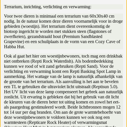
Terrarium, inrichting, verlichting en verwarming:
Voor twee dieren is minimaal een terrarium van 60x30x40 cm
nodig. In de natuur komen deze dieren voornamelijk voor in droge
gebieden (woestijn). Het terrarium dient overeenkomstig de
biotoop ingericht te worden met stukken steen (flagstones of
zwerfkeien), gezandstraald hout (Premium Sandblasted
Grapevine) en een schuilplaats in de vorm van een Cozy Cave of
Habba Hut.
Ook al gaat het hier om woestijnbewoners, toch mag een drinkbak
niet ontbreken (Repti Rock Waterdish). Als bodembedekking
kunnen we rood of wit zand gebruiken (Repti Sand). Voor de
verlichting en verwarming komt een Repti Basking Spot Lamp in
aanmerking. Het wattage van de lamp is natuurlijk afhankelijk van
de grootte van het terrarium. Als aanvulling is het aan te bevelen
een TL te gebruiken die ultraviolet licht uitstraalt (Reptisun 5.0).
Het UV licht van deze lamp compenseert het gebrek aan natuurlijk
zonlicht. Uit ervaring is gebleken dat bij het gebruik van dit licht
de kleuren van de dieren beter tot uiting komen en zowel het eet-
als paargedrag gestimuleerd wordt. Beide lichtbronnen mogen 12
tot 14 uur per dag branden. Om aan de grote warmtebehoefte van
deze woestijnbewoners te voldoen kunnen we ook nog een
warmtesteen (Repticare Rock Heater) of verwarmingsmat