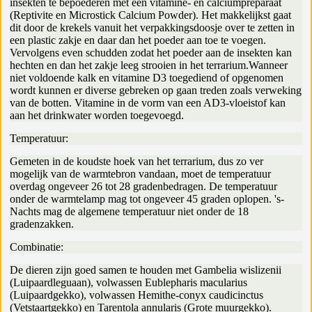
insekten te bepoederen met een vitamine- en calciumpreparaat
(Reptivite en Microstick Calcium Powder). Het makkelijkst gaat
dit door de krekels vanuit het verpakkingsdoosje over te zetten in
een plastic zakje en daar dan het poeder aan toe te voegen.
Vervolgens even schudden zodat het poeder aan de insekten kan
hechten en dan het zakje leeg strooien in het terrarium.Wanneer
niet voldoende kalk en vitamine D3 toegediend of opgenomen
wordt kunnen er diverse gebreken op gaan treden zoals verweking
van de botten. Vitamine in de vorm van een AD3-vloeistof kan
aan het drinkwater worden toegevoegd.
Temperatuur:
Gemeten in de koudste hoek van het terrarium, dus zo ver
mogelijk van de warmtebron vandaan, moet de temperatuur
overdag ongeveer 26 tot 28 gradenbedragen. De temperatuur
onder de warmtelamp mag tot ongeveer 45 graden oplopen. 's-
Nachts mag de algemene temperatuur niet onder de 18
gradenzakken.
Combinatie:
De dieren zijn goed samen te houden met Gambelia wislizenii
(Luipaardleguaan), volwassen Eublepharis macularius
(Luipaardgekko), volwassen Hemithe-conyx caudicinctus
(Vetstaartgekko) en Tarentola annularis (Grote muurgekko).