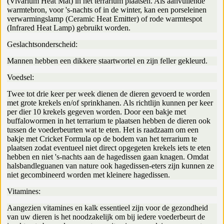
(Vivarium Heat Mat) in het terrarium plaatsen. Als aanvullende
warmtebron, voor 's-nachts of in de winter, kan een porseleinen
verwarmingslamp (Ceramic Heat Emitter) of rode warmtespot
(Infrared Heat Lamp) gebruikt worden.
Geslachtsonderscheid:
Mannen hebben een dikkere staartwortel en zijn feller gekleurd.
Voedsel:
Twee tot drie keer per week dienen de dieren gevoerd te worden
met grote krekels en/of sprinkhanen. Als richtlijn kunnen per keer
per dier 10 krekels gegeven worden. Door een bakje met
buffalowormen in het terrarium te plaatsen hebben de dieren ook
tussen de voederbeurten wat te eten. Het is raadzaam om een
bakje met Cricket Formula op de bodem van het terrarium te
plaatsen zodat eventueel niet direct opgegeten krekels iets te eten
hebben en niet 's-nachts aan de hagedissen gaan knagen. Omdat
halsbandleguanen van nature ook hagedissen-eters zijn kunnen ze
niet gecombineerd worden met kleinere hagedissen.
Vitamines:
Aangezien vitamines en kalk essentieel zijn voor de gezondheid
van uw dieren is het noodzakelijk om bij iedere voederbeurt de