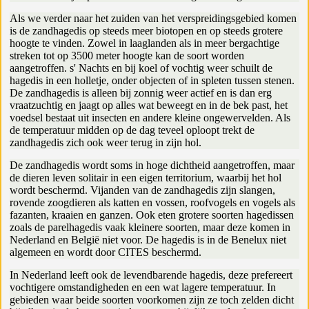
Als we verder naar het zuiden van het verspreidingsgebied komen
is de zandhagedis op steeds meer biotopen en op steeds grotere
hoogte te vinden. Zowel in laaglanden als in meer bergachtige
streken tot op 3500 meter hoogte kan de soort worden
aangetroffen. s' Nachts en bij koel of vochtig weer schuilt de
hagedis in een holletje, onder objecten of in spleten tussen stenen.
De zandhagedis is alleen bij zonnig weer actief en is dan erg
vraatzuchtig en jaagt op alles wat beweegt en in de bek past, het
voedsel bestaat uit insecten en andere kleine ongewervelden. Als
de temperatuur midden op de dag teveel oploopt trekt de
zandhagedis zich ook weer terug in zijn hol.
De zandhagedis wordt soms in hoge dichtheid aangetroffen, maar
de dieren leven solitair in een eigen territorium, waarbij het hol
wordt beschermd. Vijanden van de zandhagedis zijn slangen,
rovende zoogdieren als katten en vossen, roofvogels en vogels als
fazanten, kraaien en ganzen. Ook eten grotere soorten hagedissen
zoals de parelhagedis vaak kleinere soorten, maar deze komen in
Nederland en België niet voor. De hagedis is in de Benelux niet
algemeen en wordt door CITES beschermd.
In Nederland leeft ook de levendbarende hagedis, deze prefereert
vochtigere omstandigheden en een wat lagere temperatuur. In
gebieden waar beide soorten voorkomen zijn ze toch zelden dicht