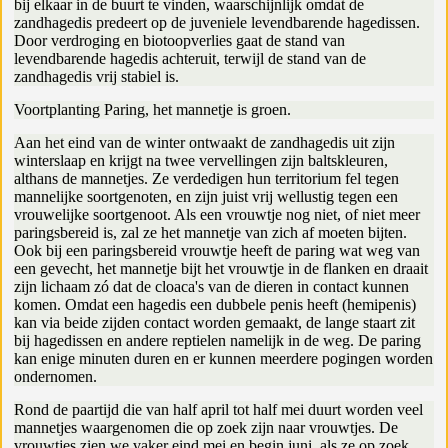
bij elkaar in de buurt te vinden, waarschijnlijk omdat de
zandhagedis predeert op de juveniele levendbarende hagedissen.
Door verdroging en biotoopverlies gaat de stand van
levendbarende hagedis achteruit, terwijl de stand van de
zandhagedis vrij stabiel is.
Voortplanting Paring, het mannetje is groen.
Aan het eind van de winter ontwaakt de zandhagedis uit zijn
winterslaap en krijgt na twee vervellingen zijn baltskleuren,
althans de mannetjes. Ze verdedigen hun territorium fel tegen
mannelijke soortgenoten, en zijn juist vrij wellustig tegen een
vrouwelijke soortgenoot. Als een vrouwtje nog niet, of niet meer
paringsbereid is, zal ze het mannetje van zich af moeten bijten.
Ook bij een paringsbereid vrouwtje heeft de paring wat weg van
een gevecht, het mannetje bijt het vrouwtje in de flanken en draait
zijn lichaam zó dat de cloaca's van de dieren in contact kunnen
komen. Omdat een hagedis een dubbele penis heeft (hemipenis)
kan via beide zijden contact worden gemaakt, de lange staart zit
bij hagedissen en andere reptielen namelijk in de weg. De paring
kan enige minuten duren en er kunnen meerdere pogingen worden
ondernomen.
Rond de paartijd die van half april tot half mei duurt worden veel
mannetjes waargenomen die op zoek zijn naar vrouwtjes. De
vrouwtjes zien we vaker eind mei en begin juni, als ze op zoek