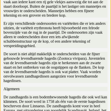
vaak aan iedere kant een rij gele vlekjes aanwezig die tot aan de
staart doorloopt. Buiten de paartijd is het lastiger om mannetjes en
vrouwtjes te onderscheiden. Mannetjes hebben een fijnere
tekening en een grovere en bredere kop.
Er zijn verschillende ondersoorten en variëteiten die er iets anders
uitzien, de variëteit erythronota heeft bijvoorbeeld een felrode
bovenzijde van de rug in de paartijd. De ondersoorten zijn vaak
alleen te onderscheiden door een iets afwijkende
schubbenstructuur op de kop, of een andere tekening of
verspreidingsgebied.
De soort is niet altijd makkelijk te onderscheiden van de fijner
gebouwde levendbarende hagedis (Zootoca vivipara). Juvenielen
van de levendbarende hagedis zijn te herkennen aan de zwarte
staart en het ontbreken van de oogstippen op de flanken. De kop
van de levendbarende hagedis is ook wat platter. Vaak worden
onvolwassen zandhagedissen aangezien voor levendbarende
hagedissen.
Algemeen
De zandhagedis is een bodembewonende hagedis die ook wel kan
klimmen. De soort werd in 1758 als één van de eerste hagedissen
beschreven door Linnaeus. De zandhagedis komt voor in heel
Europa, met uitzondering van noordelijk Scandinavië, Ierland, het