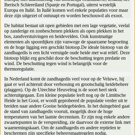
Iberisch Schiereiland (Spanje en Portugal), uiterst westelijk
Europa en Italië. In Italië komen wel enkele populaties voor maar
deze zijn uitgezet of ontsnapt en worden beschouwd als exoot.
De habitat bestaat uit open gebieden met een lage vegetatie, veelal
op zanderige en zonbeschenen plekken als open plekken in het
bos, zandverstuivingen en heidevelden. Ook kunstmatige
elementen als spoordijken zijn vanwege de spaarzame begroeiing
en de hoge ligging een geschikt biotoop.De ideale biotoop van de
zandhagedis is een licht verruigde oude heide met wat reliëf. Deze
biotoop blijkt erg geschikt door de beschutting tegen predatie en
wind. De beschutting tegen wind is belangrijk voor de
thermoregulatie.
In Nederland komt de zandhagedis veel voor op de Veluwe, hij
gaat er wel achteruit door verbossing en grootschalig heidebeheer
(plaggen). Op de Utrechtse Heuvelrug is de soort heel sterk
achteruitgegaan. Een kleine populatie leeft nog op de Limitische
Heide in het Gooi, er wordt geprobeerd de populatie verder uit te
breiden naar andere Gooise heidegebieden. In het duingebied gaat
de stand van zandhagedis vooruit, mogelijk door de hoge
temperaturen van het laatste decennium. Er zijn nog enkele andere
zwaartepunten in de verspreiding, zie daarvoor de externe link met
waarnemingskaart. Om de zandhagedis en andere reptielen te
beschermen zijn specifieke beheersmaatregelen nodig.