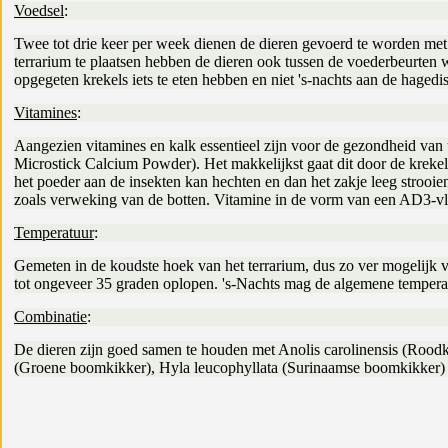
Voedsel
:
Twee tot drie keer per week dienen de dieren gevoerd te worden met 
terrarium te plaatsen hebben de dieren ook tussen de voederbeurten w
opgegeten krekels iets te eten hebben en niet 's-nachts aan de haged
Vitamines
:
Aangezien vitamines en kalk essentieel zijn voor de gezondheid van 
Microstick Calcium Powder). Het makkelijkst gaat dit door de krekel
het poeder aan de insekten kan hechten en dan het zakje leeg stroo
zoals verweking van de botten. Vitamine in de vorm van een AD3-vl
Temperatuur
:
Gemeten in de koudste hoek van het terrarium, dus zo ver mogelij
tot ongeveer 35 graden oplopen. 's-Nachts mag de algemene tempera
Combinatie
:
De dieren zijn goed samen te houden met Anolis carolinensis (Roodke
(Groene boomkikker), Hyla leucophyllata (Surinaamse boomkikker) 