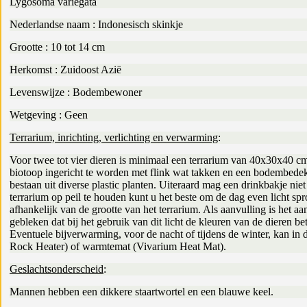
Lygosoma variegata
Nederlandse naam : Indonesisch skinkje
Grootte : 10 tot 14 cm
Herkomst : Zuidoost Azië
Levenswijze : Bodembewoner
Wetgeving : Geen
Terrarium, inrichting, verlichting en verwarming
:
Voor twee tot vier dieren is minimaal een terrarium van 40x30x40 c
biotoop ingericht te worden met flink wat takken en een bodembedekki
bestaan uit diverse plastic planten. Uiteraard mag een drinkbakje ni
terrarium op peil te houden kunt u het beste om de dag even licht 
afhankelijk van de grootte van het terrarium. Als aanvulling is het aan
gebleken dat bij het gebruik van dit licht de kleuren van de dieren 
Eventuele bijverwarming, voor de nacht of tijdens de winter, kan in
Rock Heater) of warmtemat (Vivarium Heat Mat).
Geslachtsonderscheid
:
Mannen hebben een dikkere staartwortel en een blauwe keel.