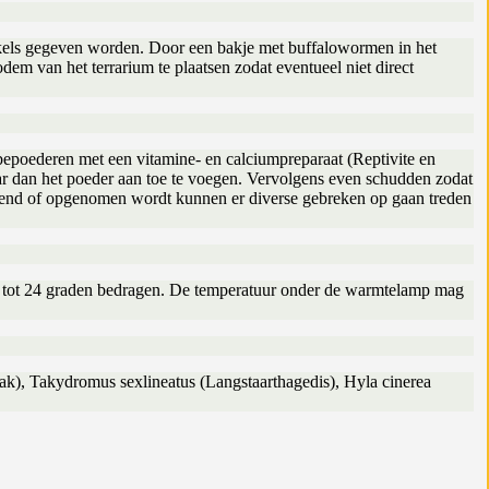
krekels gegeven worden. Door een bakje met buffalowormen in het
em van het terrarium te plaatsen zodat eventueel niet direct
 bepoederen met een vitamine- en calciumpreparaat (Reptivite en
aar dan het poeder aan toe te voegen. Vervolgens even schudden zodat
ediend of opgenomen wordt kunnen er diverse gebreken op gaan treden
2 tot 24 graden bedragen. De temperatuur onder de warmtelamp mag
jak), Takydromus sexlineatus (Langstaarthagedis), Hyla cinerea