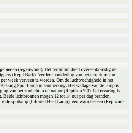
 gebieden (regenwoud). Het terrarium dient overeenkomstig de
nippers (Repti Bark). Verdere aankleding van het terrarium kan
l per week ververst te worden. Om de luchtvochtigheid in het
ti Basking Spot Lamp in aanmerking. Het wattage van de lamp is
nging van het zonlicht in de natuur (Reptisun 5.0). Uit ervaring is
rdt. Beide lichtbronnen mogen 12 tot 14 uur per dag branden.
en rode spotlamp (Infrared Heat Lamp), een warmtesteen (Repticare