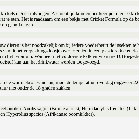
krekels en/of krulvliegen. Als richtlijn kunnen per keer per dier 10 
at te eten. Het is raadzaam om een bakje met Cricket Formula op de bod
issen gaan knagen.
uw dieren is het noodzakelijk om bij iedere voederbeurt de insekten te
s vanuit het verpakkingsdoosje over te zetten in een plastic zakje en d
ien in het terrarium. Wanneer niet voldoende kalk en vitamine D3 toeg
oeistof kan aan het drinkwater worden toegevoegd.
k van de warmtebron vandaan, moet de temperatuur overdag ongeveer 2
tuur niet onder de 18 graden zakken.
el-anolis), Anolis sagrei (Bruine anolis), Hemidactylus frenatus (Tjikt
en Hyperolius species (Afrikaanse boomkikker).