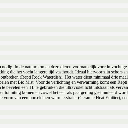
m nodig. In de natuur komen deze dieren voornamelijk voor in vochtige
ng die het vocht langere tijd vasthoudt. Ideaal hiervoor zijn schors s
et ontbreken (Repti Rock Waterdish). Het water dient minimaal drie maa
sproeien met Bio Mist. Voor de verlichting en verwarming komt een Rep
 te bevelen een TL te gebruiken die ultraviolet licht uitstraalt als verva
beter tot uiting komen en zowel het eet- als paargedrag gestimuleerd wo
 de vorm van een porseleinen warmte-straler (Ceramic Heat Emitter), e