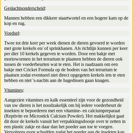
Geslachtsonderscheid
:
Mannen hebben een dikkere staartwortel en een hogere kam op de
kop en rug.
Voedsel
:
Twee tot drie keer per week dienen de dieren gevoerd te worden
met grote krekels en/ of sprinkhanen. Als richtlijn kunnen per keer
per dier 10 krekels gegeven te worden. Door een bakje met
moriowormen in het terrarium te plaatsen hebben de dieren ook
tussen de voederbeurten wat te eten. Het is raadzaam om een
bakje met Cricket Formula op de bodem van het terrarium te
plaatsen zodat eventueel niet direct opgegeten krekels iets te eten
hebben en niet 's-nachts aan de hagedissen gaan knagen.
Vitamines
:
Aangezien vitamines en kalk essentieel zijn voor de gezondheid
van uw dieren is het noodzakelijk om bij iedere voederbeurt de
insekten te bepoederen met een vitamine- en calciumpreparaat
(Reptivite en Microstick Calcium Powder). Het makkelijkst gaat
dit door de krekels vanuit het verpakkingsdoosje over te zetten in
een plastic zakje en daar dan het poeder aan toe te voegen.
Vervolgens even schudden zodat het poeder aan de insekten kan