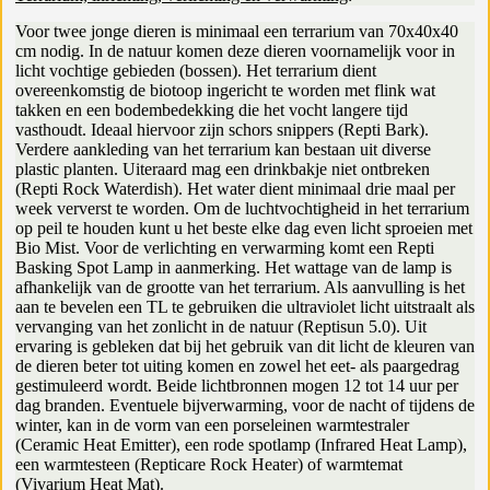
Voor twee jonge dieren is minimaal een terrarium van 70x40x40
cm nodig. In de natuur komen deze dieren voornamelijk voor in
licht vochtige gebieden (bossen). Het terrarium dient
overeenkomstig de biotoop ingericht te worden met flink wat
takken en een bodembedekking die het vocht langere tijd
vasthoudt. Ideaal hiervoor zijn schors snippers (Repti Bark).
Verdere aankleding van het terrarium kan bestaan uit diverse
plastic planten. Uiteraard mag een drinkbakje niet ontbreken
(Repti Rock Waterdish). Het water dient minimaal drie maal per
week ververst te worden. Om de luchtvochtigheid in het terrarium
op peil te houden kunt u het beste elke dag even licht sproeien met
Bio Mist. Voor de verlichting en verwarming komt een Repti
Basking Spot Lamp in aanmerking. Het wattage van de lamp is
afhankelijk van de grootte van het terrarium. Als aanvulling is het
aan te bevelen een TL te gebruiken die ultraviolet licht uitstraalt als
vervanging van het zonlicht in de natuur (Reptisun 5.0). Uit
ervaring is gebleken dat bij het gebruik van dit licht de kleuren van
de dieren beter tot uiting komen en zowel het eet- als paargedrag
gestimuleerd wordt. Beide lichtbronnen mogen 12 tot 14 uur per
dag branden. Eventuele bijverwarming, voor de nacht of tijdens de
winter, kan in de vorm van een porseleinen warmtestraler
(Ceramic Heat Emitter), een rode spotlamp (Infrared Heat Lamp),
een warmtesteen (Repticare Rock Heater) of warmtemat
(Vivarium Heat Mat).