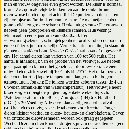
man en vrouw ongeveer even groot worden. De kleur is normaal
bruin. Ze zijn makkelijk te herkennen aan de donkerbruine
overdwarse banden op het achterlijf. De punten van de scharen
zijn oranje/rood/bruin. Herkenning man: De mannetjes hebben
gonopodiën en grotere scharen. Herkenning vrouw: De vrouwen
hebben geen gonopodiën en kleinere scharen. Huisvesting:
Minimaal in een aquarium van 60x30x30. Een
verwarmingselement, schuilgelegenheid, grof zand op de bodem
en een filter zijn noodzakelijk. Verder kan de inrichting bestaan uit
planten en stukken hout. Kweek: Geslachtsrijp vanaf ongeveer 6
cm. Het aantal eieren kan varieren van 100 tot 500 stuks. Het
aantal is afhankelijk van de grootte van het vrouwtje. Ze hebben
geen paartijd en kunnen het gehele jaar door kweken. De eieren
ontwikkelen zich zowel bij 10°C als bij 25°C. Het uitkomen van
de eieren duurt bij lagere temperaturen langer dan bij hogere
temperaturen. Jongen: De jongen worden geboren tussen de 4 en
6 weken (afhankelijk van watertemperatuur). Het vrouwtje heeft
broedzorg en draagt de jongen nog enkele weken bij zich.
Watertemperatuur: 5 tot 30 °C, Zuurgraad (pH) 6-8 Hardheid
(dGH) < 20 Voeding: Alleseter: plantaardig en dierlijk afval
(stukken vlees en vis), speciale tabletten voor kreeften. Jonge
dieren kleiner voedsel en eiken-, beuken- en elsenbladeren. Geven
van ontdooide diepvriesmaden worden ook graag gegegeten.
Weetje: Deze kreeften kunnen drager zijn van de kreeftenpest (een
schimmelziekte), maar zijn daar zelf ongevoelig voor.